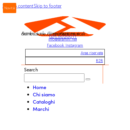
Skip to content
Skip to footer
Novità
Aramini s.r.l. / Importazione e distribuzione di strumenti musicali
051 6020011
info@aramini.net
Facebook
Instagram
Area riservata
B2B
Search
Home
Chi siamo
Cataloghi
Marchi