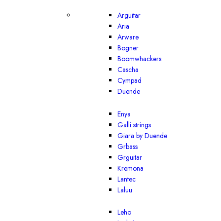
Arguitar
Aria
Arware
Bogner
Boomwhackers
Cascha
Cympad
Duende
Enya
Galli strings
Giara by Duende
Grbass
Grguitar
Kremona
Lantec
Laluu
Leho