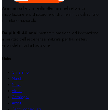
Aramini srl
è una realtà affermata nel settore di
importazione e distribuzione di strumenti musicali su tutto
il territorio nazionale.
Da più di 40 anni
mettiamo passione ed innovazione
a servizio dell’esperienza maturata per trasmettervi i
valori della nostra tradizione.
Links
Chi siamo
Marchi
News
Video
Cataloghi
Artisti
Centri consigliati