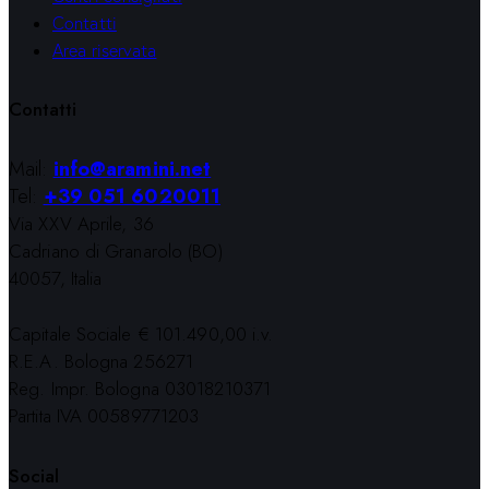
Contatti
Area riservata
Contatti
Mail:
info@aramini.net
Tel:
+39 051 6020011
Via XXV Aprile, 36
Cadriano di Granarolo (BO)
40057, Italia
Capitale Sociale € 101.490,00 i.v.
R.E.A. Bologna 256271
Reg. Impr. Bologna 03018210371
Partita IVA 00589771203
Social