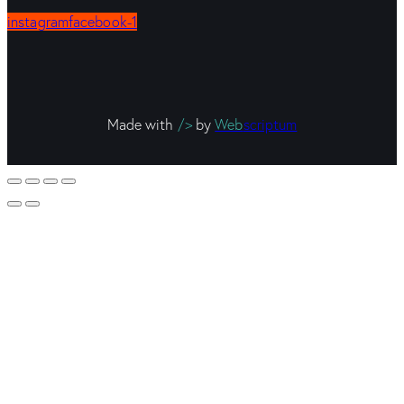
instagram
facebook-1
Made with
/>
by
Web
scriptum