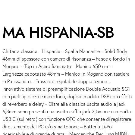
MA HISPANIA-SB
Chitarra classica – Hispania – Spalla Mancante – Solid Body
46mm di spessore con camere di risonanza – Fasce e fondo in
Mogano – Top in Acero fiammato – Manico 650mm –
Larghezza capotasto 48mm – Manico in Mogano con tastiera
in Palissandro – Truss rod regolabile doppia azione –
Innovativo sistema di preamplificazione Double Acoustic SG1
con pick up piezo e microfono, doppio modulo DSP con effetti
di reverbero e delay – Oltre alla classica uscita audio a jack
6,3mm sono presenti una uscita cuffia jack 3,5mm e una porta
USB C (sul retro) con funzione OTG che consente di registrare
direttamente dal PC e/o smartphone – Batteria Li-Po
ricaricabile e di grande durata – Meccaniche Der Jung M1BN-