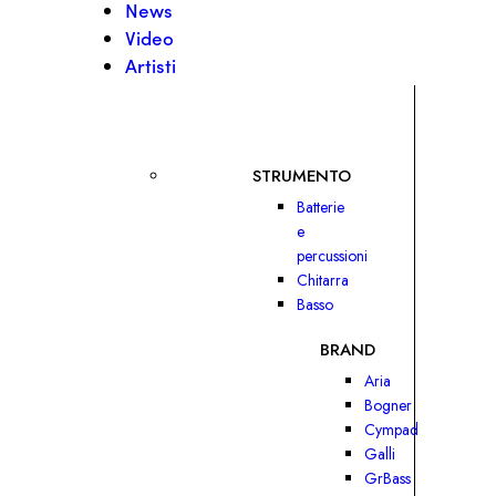
News
Video
Artisti
STRUMENTO
Batterie
e
percussioni
Chitarra
Basso
BRAND
Aria
Bogner
Cympad
Galli
GrBass