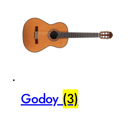
Godoy
(3)