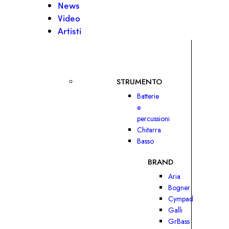
News
Video
Artisti
STRUMENTO
Batterie
e
percussioni
Chitarra
Basso
BRAND
Aria
Bogner
Cympad
Galli
GrBass