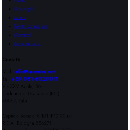
Cataloghi
Artisti
Centri consigliati
Contatti
Area riservata
Contatti
Mail:
info@aramini.net
Tel:
+39 051 6020011
Via XXV Aprile, 36
Cadriano di Granarolo (BO)
40057, Italia
Capitale Sociale € 101.490,00 i.v.
R.E.A. Bologna 256271