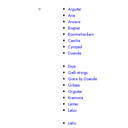
Arguitar
Aria
Arware
Bogner
Boomwhackers
Cascha
Cympad
Duende
Enya
Galli strings
Giara by Duende
Grbass
Grguitar
Kremona
Lantec
Laluu
Leho