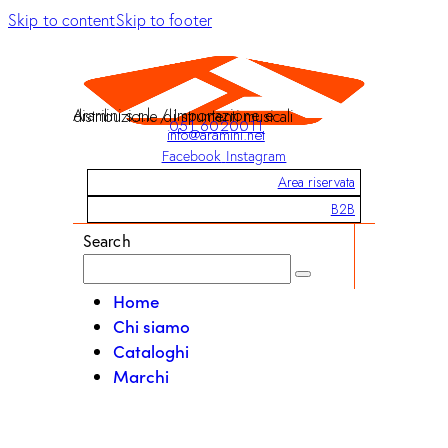
Skip to content
Skip to footer
Aramini s.r.l. / Importazione e distribuzione di strumenti musicali
051 6020011
info@aramini.net
Facebook
Instagram
Area riservata
B2B
Search
Home
Chi siamo
Cataloghi
Marchi