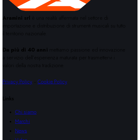
Aramini srl
è una realtà affermata nel settore di
importazione e distribuzione di strumenti musicali su tutto
il territorio nazionale.
Da più di 40 anni
mettiamo passione ed innovazione
a servizio dell’esperienza maturata per trasmettervi i
valori della nostra tradizione.
Privacy Policy
–
Cookie Policy
Links
Chi siamo
Marchi
News
Video