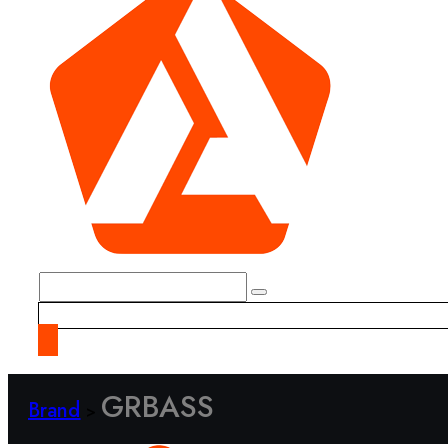
GRBASS
Brand
>