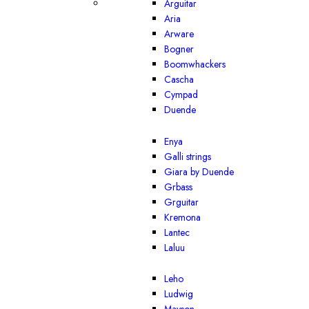
Arguitar
Aria
Arware
Bogner
Boomwhackers
Cascha
Cympad
Duende
Enya
Galli strings
Giara by Duende
Grbass
Grguitar
Kremona
Lantec
Laluu
Leho
Ludwig