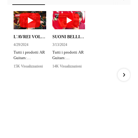
L'AVREI VOLUTO QUANDO SUONAVO OGNI WEEKEND IN UN PUB DIVERSO | AR GUITAR GEKO
SUONI BELLI CON PEDALI ULTRA ECONOMICI? Si riesce? 🤔
4/29/2024
3/13/2024
Tutti i prodotti AR
Tutti i prodotti AR
Guitars:
Guitars:
https://bit.ly/Ar-
https://bit.ly/Ar-
15K Visualizzazioni
14K Visualizzazioni
Guitars-Catalogo
Guitars-Catalogo
•
553 Piace
•
610 Piace
Trova il negozio
Trova il negozio
•
48 Commenti
•
45 Commenti
più vicino a te per
più vicino a te per
provarli:
provarli:
https://bit.ly/Nego
https://bit.ly/Nego
zi-Aramini
zi-Aramini
I miei corsi:
I miei corsi:
- Scopri tutti i miei
- Scopri tutti i miei
corsi di chitarra:
corsi di chitarra:
https://bit.ly/3akAr
https://bit.ly/3akAr
T8
T8