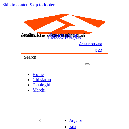
Skip to content
Skip to footer
Aramini s.r.l. / Importazione e distribuzione di strumenti musicali
info@aramini.net
051 6020011
Facebook
Instagram
Area riservata
B2B
Search
Home
Chi siamo
Cataloghi
Marchi
Arguitar
Aria