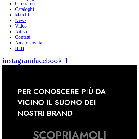
Chi siamo
Cataloghi
Marchi
News
Video
Artisti
Contatti
Area riservata
B2B
instagram
facebook-1
PER CONOSCERE PIÙ DA
VICINO IL SUONO DEI
NOSTRI BRAND
SCOPRIAMOLI