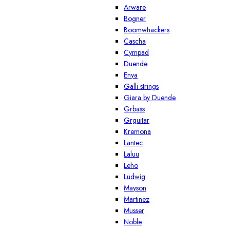
Arware
Bogner
Boomwhackers
Cascha
Cympad
Duende
Enya
Galli strings
Giara by Duende
Grbass
Grguitar
Kremona
Lantec
Laluu
Leho
Ludwig
Mayson
Martinez
Musser
Noble