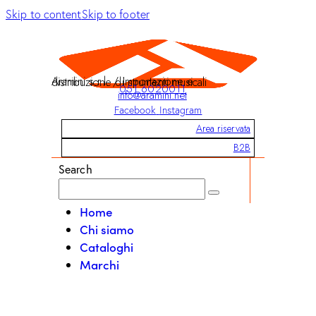
Skip to content
Skip to footer
Aramini s.r.l. / Importazione e distribuzione di strumenti musicali
051 6020011
info@aramini.net
Facebook
Instagram
Area riservata
B2B
Search
Home
Chi siamo
Cataloghi
Marchi