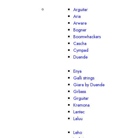
Arguitar
Aria
Arware
Bogner
Boomwhackers
Cascha
Cympad
Duende
Enya
Galli strings
Giara by Duende
Grbass
Grguitar
Kremona
Lantec
Laluu
Leho