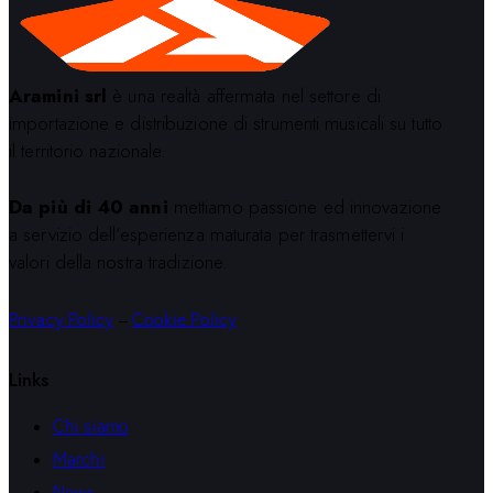
Aramini srl
è una realtà affermata nel settore di
importazione e distribuzione di strumenti musicali su tutto
il territorio nazionale.
Da più di 40 anni
mettiamo passione ed innovazione
a servizio dell’esperienza maturata per trasmettervi i
valori della nostra tradizione.
Privacy Policy
–
Cookie Policy
Links
Chi siamo
Marchi
News