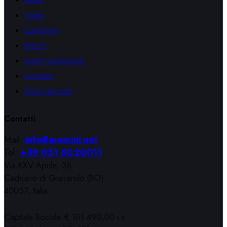
Video
Cataloghi
Artisti
Centri consigliati
Contatti
Area riservata
Contatti
Mail:
info@aramini.net
Tel:
+39 051 6020011
Via XXV Aprile, 36
Cadriano di Granarolo (BO)
40057, Italia
Capitale Sociale € 101.490,00 i.v.