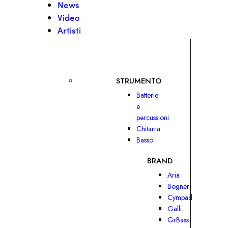
News
Video
Artisti
STRUMENTO
Batterie
e
percussioni
Chitarra
Basso
BRAND
Aria
Bogner
Cympad
Galli
GrBass