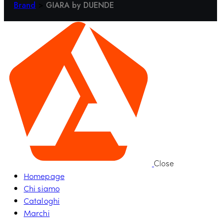
Brand
>
GIARA by DUENDE
Close
Homepage
Chi siamo
Cataloghi
Marchi