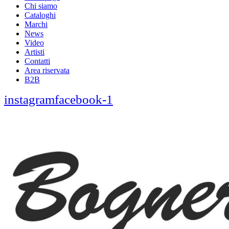
Chi siamo
Cataloghi
Marchi
News
Video
Artisti
Contatti
Area riservata
B2B
instagram
facebook-1