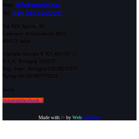
Mail:
info@aramini.net
Tel:
+39 051 6020011
Via XXV Aprile, 36
Cadriano di Granarolo (BO)
40057, Italia
Capitale Sociale € 101.490,00 i.v.
R.E.A. Bologna 256271
Reg. Impr. Bologna 03018210371
Partita IVA 00589771203
SOCIAL
instagram
facebook-1
Made with
/>
by
Web
scriptum