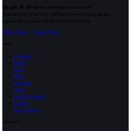
Da più di 40 anni
mettiamo passione ed
innovazione a servizio dell’esperienza maturata per
trasmettervi i valori della nostra tradizione.
Privacy Policy
–
Cookie Policy
LINKS
Chi siamo
Marchi
News
Video
Cataloghi
Artisti
Centri consigliati
Contatti
Area riservata
CONTATTI