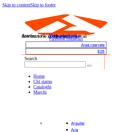
Skip to content
Skip to footer
Aramini s.r.l. / Importazione e distribuzione di strumenti musicali
info@aramini.net
051 6020011
Facebook
Instagram
Area riservata
B2B
Search
Home
Chi siamo
Cataloghi
Marchi
Arguitar
Aria