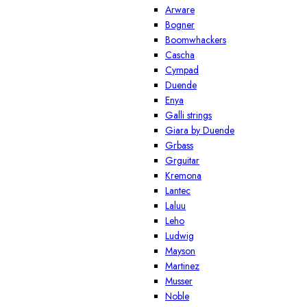
Arware
Bogner
Boomwhackers
Cascha
Cympad
Duende
Enya
Galli strings
Giara by Duende
Grbass
Grguitar
Kremona
Lantec
Laluu
Leho
Ludwig
Mayson
Martinez
Musser
Noble