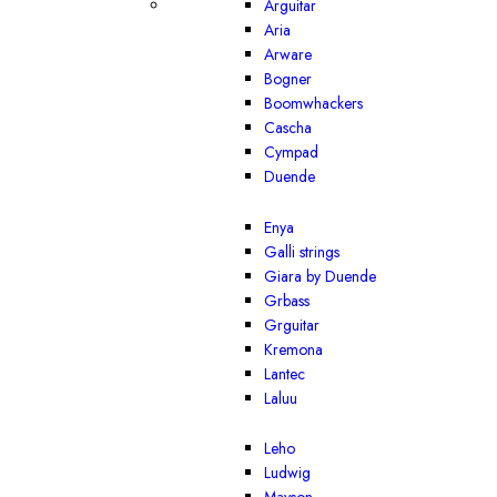
Arguitar
Aria
Arware
Bogner
Boomwhackers
Cascha
Cympad
Duende
Enya
Galli strings
Giara by Duende
Grbass
Grguitar
Kremona
Lantec
Laluu
Leho
Ludwig