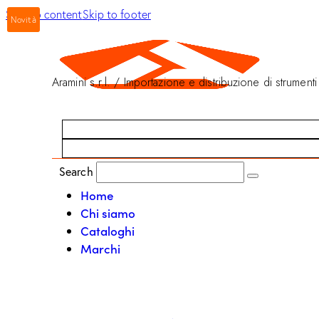
Skip to content
Skip to footer
Novità
Aramini s.r.l. / Importazione e distribuzione di strumenti
Search
Home
Chi siamo
Cataloghi
Marchi