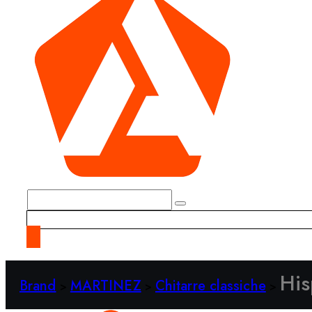
His
Brand
MARTINEZ
Chitarre classiche
>
>
>