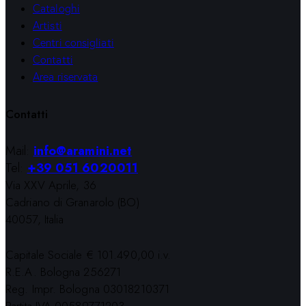
Cataloghi
Artisti
Centri consigliati
Contatti
Area riservata
Contatti
Mail:
info@aramini.net
Tel:
+39 051 6020011
Via XXV Aprile, 36
Cadriano di Granarolo (BO)
40057, Italia
Capitale Sociale € 101.490,00 i.v.
R.E.A. Bologna 256271
Reg. Impr. Bologna 03018210371