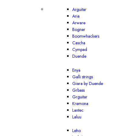
Arguitar
Aria
Arware
Bogner
Boomwhackers
Cascha
Cympad
Duende
Enya
Galli strings
Giara by Duende
Grbass
Grguitar
Kremona
Lantec
Laluu
Leho