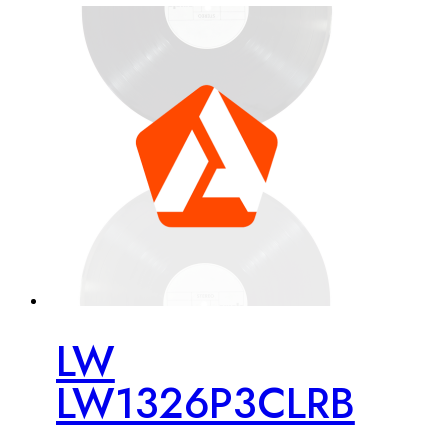
LW
LW1326P3CLRB