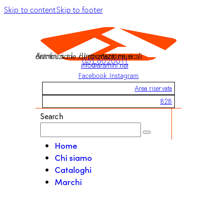
Skip to content
Skip to footer
Aramini s.r.l. / Importazione e distribuzione di strumenti musicali
051 6020011
info@aramini.net
Facebook
Instagram
Area riservata
B2B
Search
Home
Chi siamo
Cataloghi
Marchi