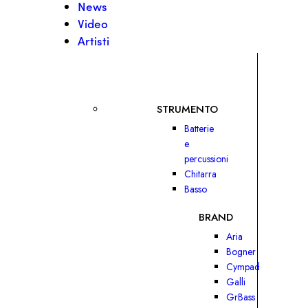
News
Video
Artisti
STRUMENTO
Batterie
e
percussioni
Chitarra
Basso
BRAND
Aria
Bogner
Cympad
Galli
GrBass