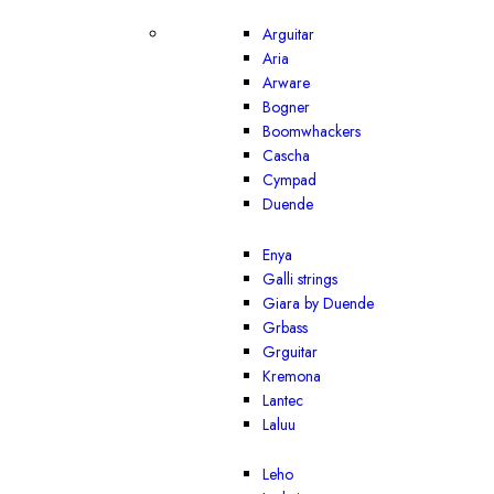
Arguitar
Aria
Arware
Bogner
Boomwhackers
Cascha
Cympad
Duende
Enya
Galli strings
Giara by Duende
Grbass
Grguitar
Kremona
Lantec
Laluu
Leho