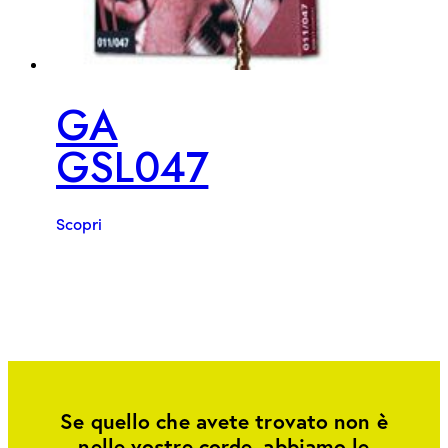
GA
GSL047
Scopri
Se quello che avete trovato non è
nelle vostre corde, abbiamo le