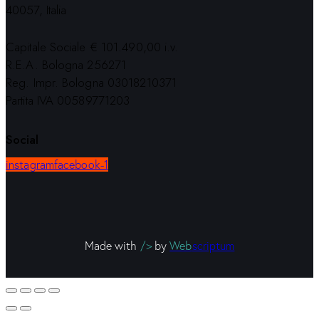
40057, Italia
Capitale Sociale € 101.490,00 i.v.
R.E.A. Bologna 256271
Reg. Impr. Bologna 03018210371
Partita IVA 00589771203
Social
instagram
facebook-1
Made with
/>
by
Web
scriptum