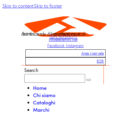
Skip to content
Skip to footer
Aramini s.r.l. / Importazione e distribuzione di strumenti musicali
051 6020011
info@aramini.net
Facebook
Instagram
Area riservata
B2B
Search
Home
Chi siamo
Cataloghi
Marchi