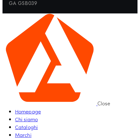
GA GSB039
Close
Homepage
Chi siamo
Cataloghi
Marchi