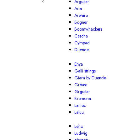
Arguitar
Aria
Arware
Bogner
Boomwhackers
Cascha
Cympad
Duende
Enya
Galli strings
Giara by Duende
Grbass
Grguitar
Kremona
Lantec
Laluu
Leho
Ludwig