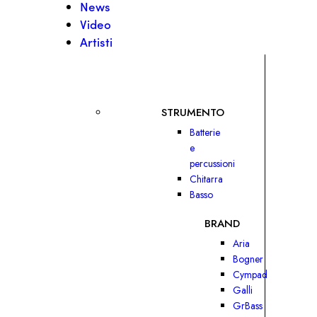
News
Video
Artisti
STRUMENTO
Batterie
e
percussioni
Chitarra
Basso
BRAND
Aria
Bogner
Cympad
Galli
GrBass