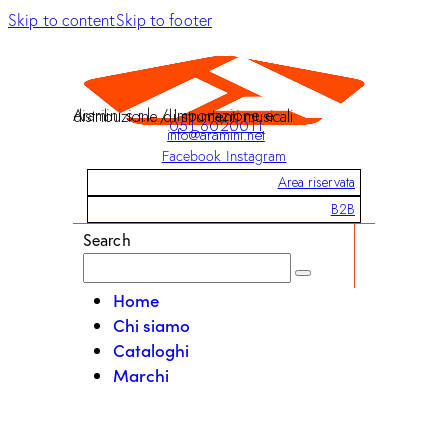
Skip to content
Skip to footer
Aramini s.r.l. / Importazione e distribuzione di strumenti musicali
051 6020011
info@aramini.net
Facebook
Instagram
Area riservata
B2B
Search
Home
Chi siamo
Cataloghi
Marchi