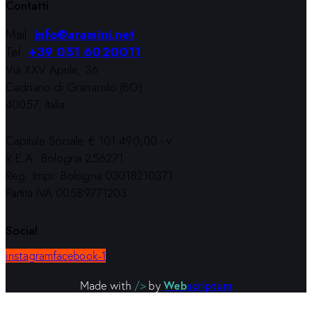
Contatti
Mail:
info@aramini.net
Tel:
+39 051 6020011
Via XXV Aprile, 36
Cadriano di Granarolo (BO)
40057, Italia
Capitale Sociale € 101.490,00 i.v.
R.E.A. Bologna 256271
Reg. Impr. Bologna 03018210371
Partita IVA 00589771203
Social
instagram
facebook-1
Web
scriptum
Made with
/>
by