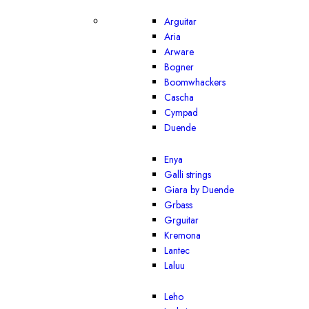
Arguitar
Aria
Arware
Bogner
Boomwhackers
Cascha
Cympad
Duende
Enya
Galli strings
Giara by Duende
Grbass
Grguitar
Kremona
Lantec
Laluu
Leho