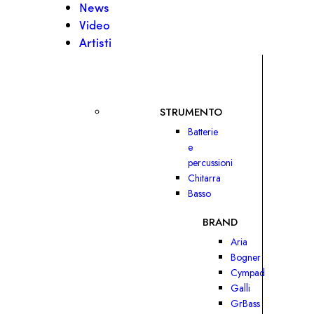
News
Video
Artisti
STRUMENTO
Batterie
e
percussioni
Chitarra
Basso
BRAND
Aria
Bogner
Cympad
Galli
GrBass