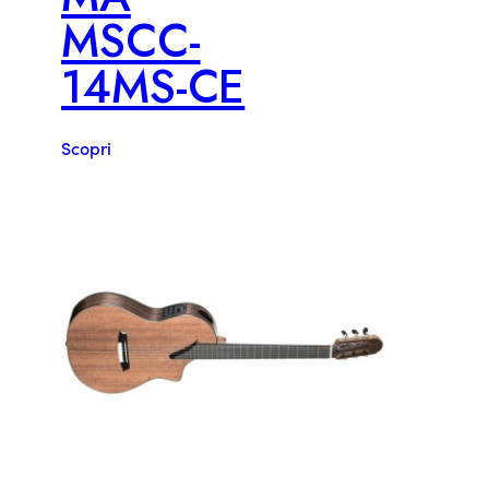
MSCC-
14MS-CE
Scopri