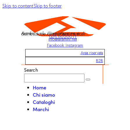
Skip to content
Skip to footer
Aramini s.r.l. / Importazione e distribuzione di strumenti musicali
051 6020011
info@aramini.net
Facebook
Instagram
Area riservata
B2B
Search
Home
Chi siamo
Cataloghi
Marchi