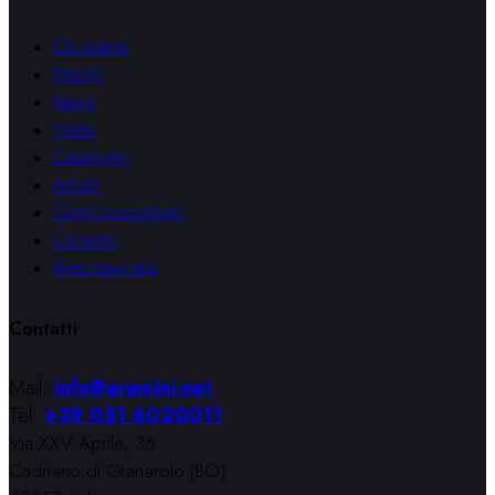
Chi siamo
Marchi
News
Video
Cataloghi
Artisti
Centri consigliati
Contatti
Area riservata
Contatti
Mail:
info@aramini.net
Tel:
+39 051 6020011
Via XXV Aprile, 36
Cadriano di Granarolo (BO)