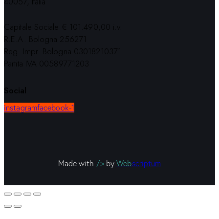
40057, Italia
Capitale Sociale € 101.490,00 i.v.
R.E.A. Bologna 256271
Reg. Impr. Bologna 03018210371
Partita IVA 00589771203
Social
instagram
facebook-1
Made with
/>
by
Web
scriptum