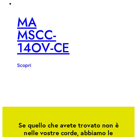
MA
MSCC-
14OV-CE
Scopri
Se quello che avete trovato non è
nelle vostre corde, abbiamo le