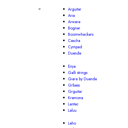
Arguitar
Aria
Arware
Bogner
Boomwhackers
Cascha
Cympad
Duende
Enya
Galli strings
Giara by Duende
Grbass
Grguitar
Kremona
Lantec
Laluu
Leho