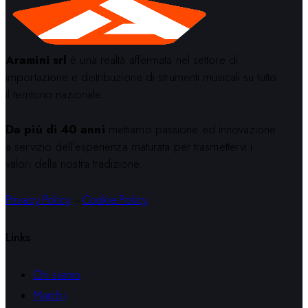
Aramini srl
è una realtà affermata nel settore di
importazione e distribuzione di strumenti musicali su tutto
il territorio nazionale.
Da più di 40 anni
mettiamo passione ed innovazione
a servizio dell’esperienza maturata per trasmettervi i
valori della nostra tradizione.
Privacy Policy
–
Cookie Policy
Links
Chi siamo
Marchi