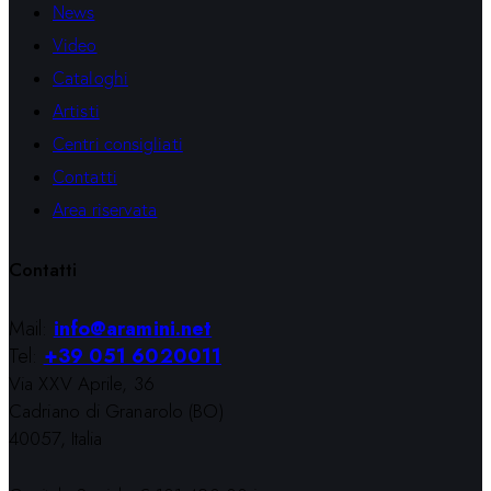
News
Video
Cataloghi
Artisti
Centri consigliati
Contatti
Area riservata
Contatti
Mail:
info@aramini.net
Tel:
+39 051 6020011
Via XXV Aprile, 36
Cadriano di Granarolo (BO)
40057, Italia