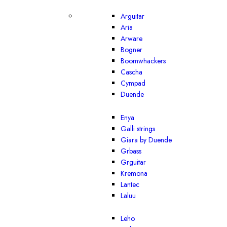
Arguitar
Aria
Arware
Bogner
Boomwhackers
Cascha
Cympad
Duende
Enya
Galli strings
Giara by Duende
Grbass
Grguitar
Kremona
Lantec
Laluu
Leho