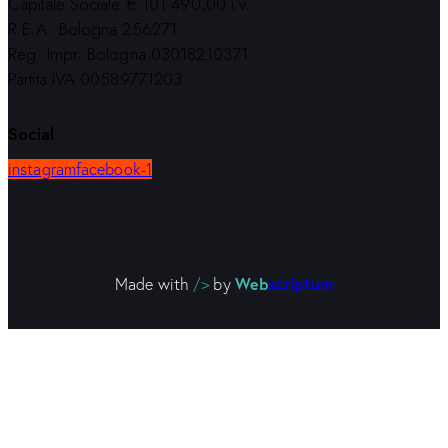
Capitale Sociale € 101.490,00 i.v.
R.E.A. Bologna 256271
Reg. Impr. Bologna 03018210371
Partita IVA 00589771203
Social
instagram
facebook-1
Web
scriptum
Made with
/>
by