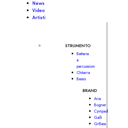
News
Video
Artisti
STRUMENTO
Batterie
e
percussioni
Chitarra
Basso
BRAND
Aria
Bogner
Cympad
Galli
GrBass