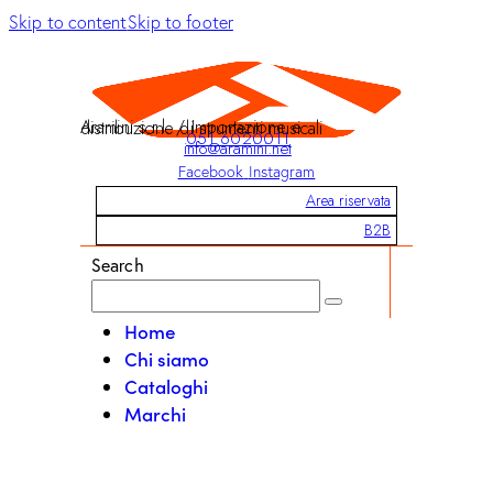
Skip to content
Skip to footer
Aramini s.r.l. / Importazione e distribuzione di strumenti musicali
051 6020011
info@aramini.net
Facebook
Instagram
Area riservata
B2B
Search
Home
Chi siamo
Cataloghi
Marchi