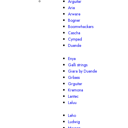
Arguitar
Aria
Arware
Bogner
Boomwhackers
Cascha
Cympad
Duende
Enya
Galli strings
Giara by Duende
Grbass
Grguitar
Kremona
Lantec
Laluu
Leho
Ludwig