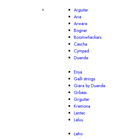
Arguitar
Aria
Arware
Bogner
Boomwhackers
Cascha
Cympad
Duende
Enya
Galli strings
Giara by Duende
Grbass
Grguitar
Kremona
Lantec
Laluu
Leho