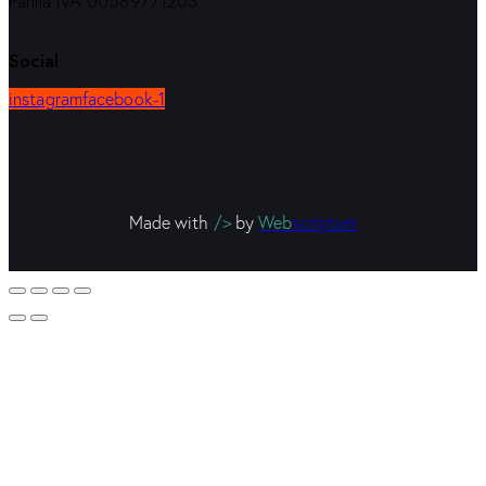
Partita IVA 00589771203
Social
instagram
facebook-1
Made with
/>
by
Web
scriptum