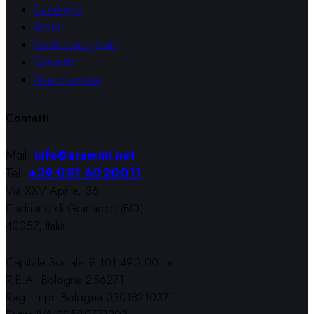
Cataloghi
Artisti
Centri consigliati
Contatti
Area riservata
Contatti
Mail:
info@aramini.net
Tel:
+39 051 6020011
Via XXV Aprile, 36
Cadriano di Granarolo (BO)
40057, Italia
Capitale Sociale € 101.490,00 i.v.
R.E.A. Bologna 256271
Reg. Impr. Bologna 03018210371