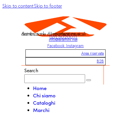
Skip to content
Skip to footer
Aramini s.r.l. / Importazione e distribuzione di strumenti musicali
051 6020011
info@aramini.net
Facebook
Instagram
Area riservata
B2B
Search
Home
Chi siamo
Cataloghi
Marchi