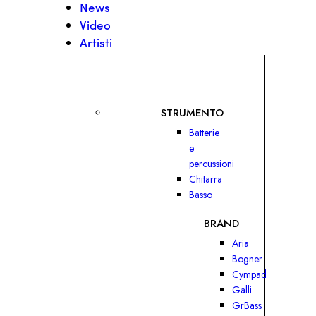
News
Video
Artisti
STRUMENTO
Batterie
e
percussioni
Chitarra
Basso
BRAND
Aria
Bogner
Cympad
Galli
GrBass