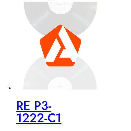
RE P3-
1222-C1