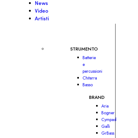
News
Video
Artisti
STRUMENTO
Batterie
e
percussioni
Chitarra
Basso
BRAND
Aria
Bogner
Cympad
Galli
GrBass