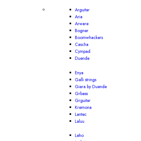
Arguitar
Aria
Arware
Bogner
Boomwhackers
Cascha
Cympad
Duende
Enya
Galli strings
Giara by Duende
Grbass
Grguitar
Kremona
Lantec
Laluu
Leho