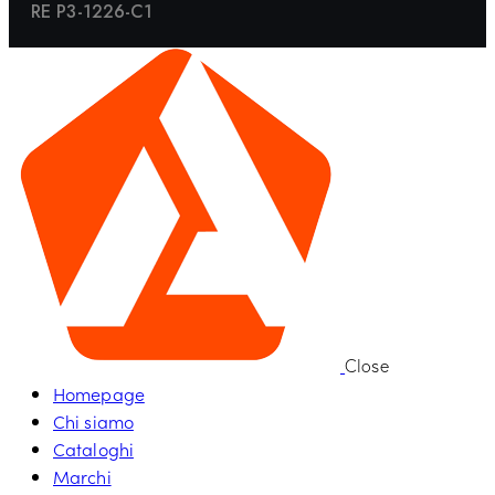
RE P3-1226-C1
Close
Homepage
Chi siamo
Cataloghi
Marchi