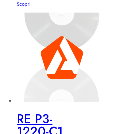
Scopri
RE P3-
1220-C1