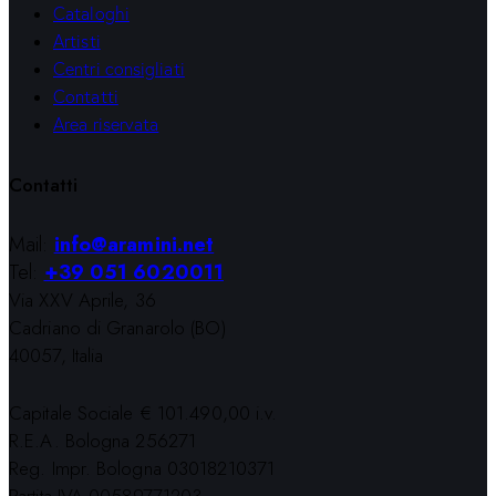
Cataloghi
Artisti
Centri consigliati
Contatti
Area riservata
Contatti
Mail:
info@aramini.net
Tel:
+39 051 6020011
Via XXV Aprile, 36
Cadriano di Granarolo (BO)
40057, Italia
Capitale Sociale € 101.490,00 i.v.
R.E.A. Bologna 256271
Reg. Impr. Bologna 03018210371