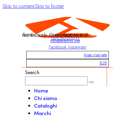
Skip to content
Skip to footer
Aramini s.r.l. / Importazione e distribuzione di strumenti musicali
051 6020011
info@aramini.net
Facebook
Instagram
Area riservata
B2B
Search
Home
Chi siamo
Cataloghi
Marchi