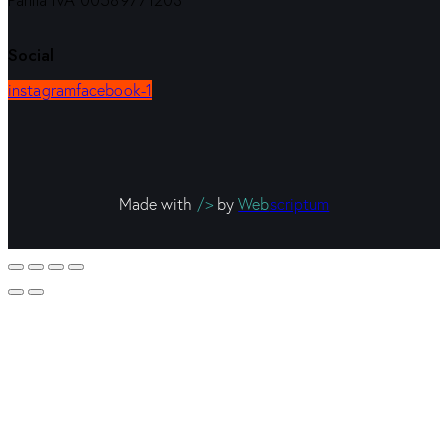
Partita IVA 00589771203
Social
instagram
facebook-1
Made with
/>
by
Web
scriptum