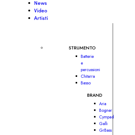
News
Video
Artisti
STRUMENTO
Batterie
e
percussioni
Chitarra
Basso
BRAND
Aria
Bogner
Cympad
Galli
GrBass