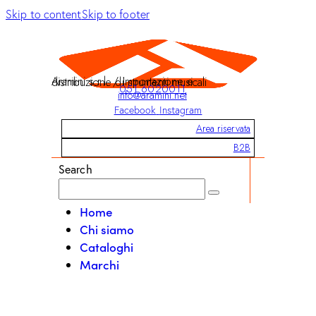
Skip to content
Skip to footer
Aramini s.r.l. / Importazione e distribuzione di strumenti musicali
051 6020011
info@aramini.net
Facebook
Instagram
Area riservata
B2B
Search
Home
Chi siamo
Cataloghi
Marchi