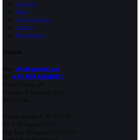
Cataloghi
Artisti
Centri consigliati
Contatti
Area riservata
Contatti
Mail:
info@aramini.net
Tel:
+39 051 6020011
Via XXV Aprile, 36
Cadriano di Granarolo (BO)
40057, Italia
Capitale Sociale € 101.490,00 i.v.
R.E.A. Bologna 256271
Reg. Impr. Bologna 03018210371