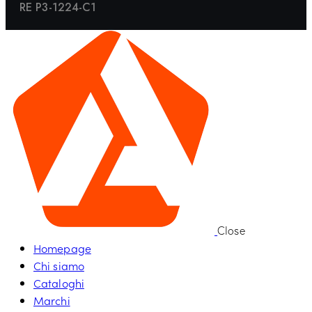
RE P3-1224-C1
Close
Homepage
Chi siamo
Cataloghi
Marchi