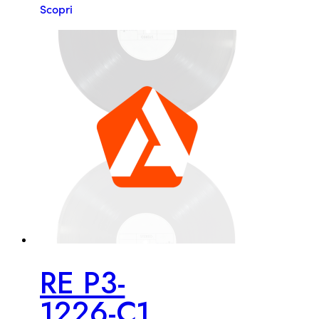
Scopri
RE P3-
1226-C1