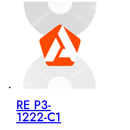
RE P3-
1222-C1