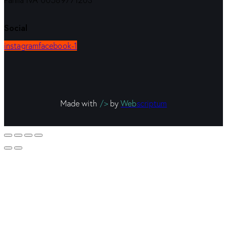
Partita IVA 00589771203
Social
instagram
facebook-1
Made with
/>
by
Web
scriptum