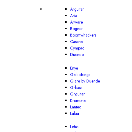
Arguitar
Aria
Arware
Bogner
Boomwhackers
Cascha
Cympad
Duende
Enya
Galli strings
Giara by Duende
Grbass
Grguitar
Kremona
Lantec
Laluu
Leho