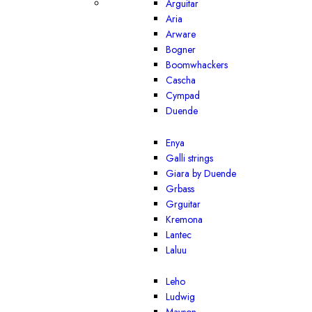
Arguitar
Aria
Arware
Bogner
Boomwhackers
Cascha
Cympad
Duende
Enya
Galli strings
Giara by Duende
Grbass
Grguitar
Kremona
Lantec
Laluu
Leho
Ludwig