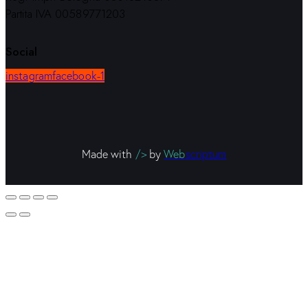
Partita IVA 00589771203
Social
instagram
facebook-1
Made with
/>
by
Web
scriptum