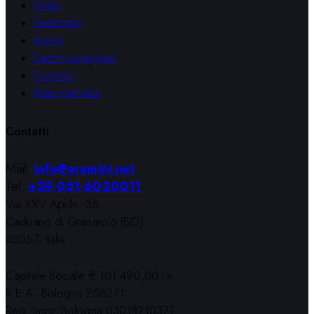
Video
Cataloghi
Artisti
Centri consigliati
Contatti
Area riservata
Contatti
Mail:
info@aramini.net
Tel:
+39 051 6020011
Via XXV Aprile, 36
Cadriano di Granarolo (BO)
40057, Italia
Capitale Sociale € 101.490,00 i.v.
R.E.A. Bologna 256271
Reg. Impr. Bologna 03018210371