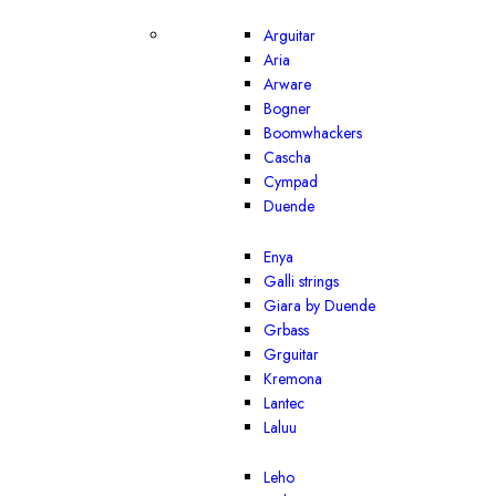
Arguitar
Aria
Arware
Bogner
Boomwhackers
Cascha
Cympad
Duende
Enya
Galli strings
Giara by Duende
Grbass
Grguitar
Kremona
Lantec
Laluu
Leho