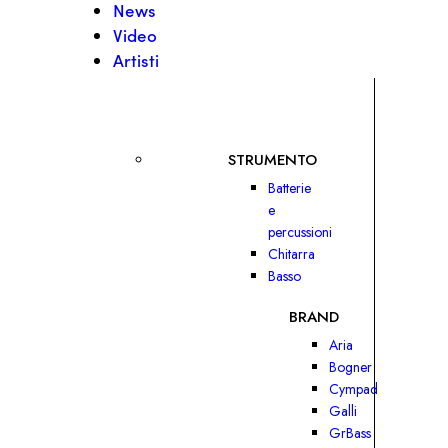
News
Video
Artisti
STRUMENTO
Batterie
e
percussioni
Chitarra
Basso
BRAND
Aria
Bogner
Cympad
Galli
GrBass