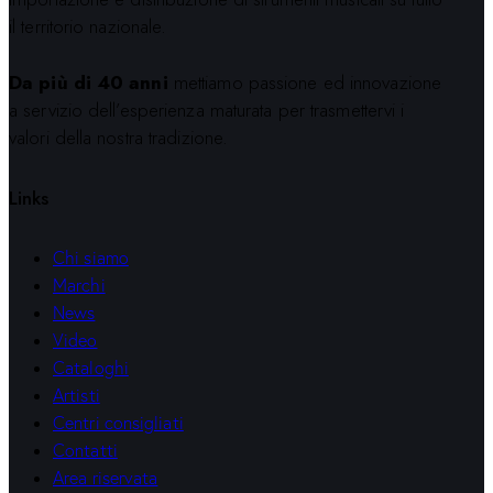
il territorio nazionale.
Da più di 40 anni
mettiamo passione ed innovazione
a servizio dell’esperienza maturata per trasmettervi i
valori della nostra tradizione.
Links
Chi siamo
Marchi
News
Video
Cataloghi
Artisti
Centri consigliati
Contatti
Area riservata