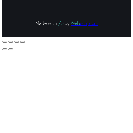
Made with
/>
by
Web
scriptum