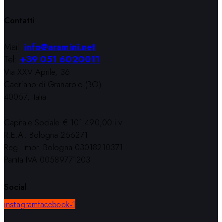
Contatti
Mail:
info@aramini.net
Tel:
+39 051 6020011
Via XXV Aprile, 36
Cadriano di Granarolo (BO)
40057, Italia
Capitale Sociale € 101.490,00 i.v.
R.E.A. Bologna 256271
Reg. Impr. Bologna 03018210371
Partita IVA 00589771203
Social
instagram
facebook-1