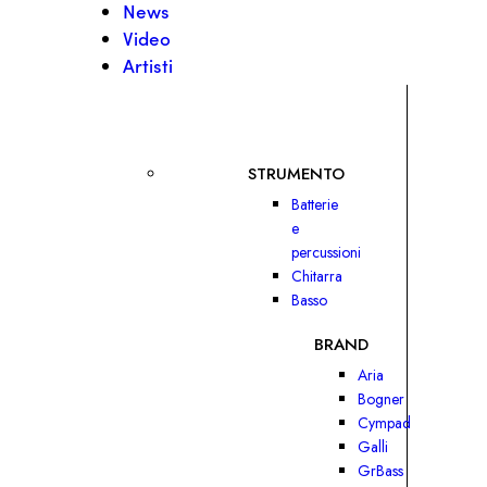
News
Video
Artisti
STRUMENTO
Batterie
e
percussioni
Chitarra
Basso
BRAND
Aria
Bogner
Cympad
Galli
GrBass