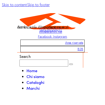
Skip to content
Skip to footer
Aramini s.r.l. / Importazione e distribuzione di strumenti musicali
051 6020011
info@aramini.net
Facebook
Instagram
Area riservata
B2B
Search
Home
Chi siamo
Cataloghi
Marchi