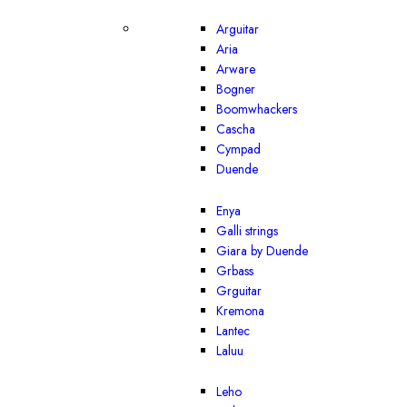
Arguitar
Aria
Arware
Bogner
Boomwhackers
Cascha
Cympad
Duende
Enya
Galli strings
Giara by Duende
Grbass
Grguitar
Kremona
Lantec
Laluu
Leho