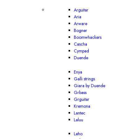
Arguitar
Aria
Arware
Bogner
Boomwhackers
Cascha
Cympad
Duende
Enya
Galli strings
Giara by Duende
Grbass
Grguitar
Kremona
Lantec
Laluu
Leho