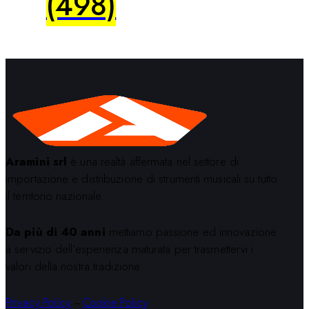
(498)
Aramini srl
è una realtà affermata nel settore di
importazione e distribuzione di strumenti musicali su tutto
il territorio nazionale.
Da più di 40 anni
mettiamo passione ed innovazione
a servizio dell’esperienza maturata per trasmettervi i
valori della nostra tradizione.
Privacy Policy
–
Cookie Policy