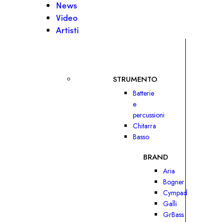
News
Video
Artisti
STRUMENTO
Batterie
e
percussioni
Chitarra
Basso
BRAND
Aria
Bogner
Cympad
Galli
GrBass