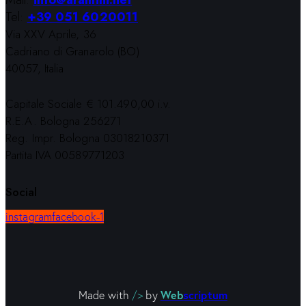
Mail:
info@aramini.net
Tel:
+39 051 6020011
Via XXV Aprile, 36
Cadriano di Granarolo (BO)
40057, Italia
Capitale Sociale € 101.490,00 i.v.
R.E.A. Bologna 256271
Reg. Impr. Bologna 03018210371
Partita IVA 00589771203
Social
instagram
facebook-1
Web
scriptum
Made with
/>
by