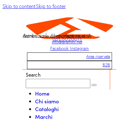
Skip to content
Skip to footer
Aramini s.r.l. / Importazione e distribuzione di strumenti musicali
051 6020011
info@aramini.net
Facebook
Instagram
Area riservata
B2B
Search
Home
Chi siamo
Cataloghi
Marchi