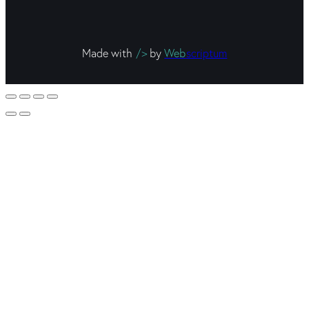
Made with
/>
by
Web
scriptum