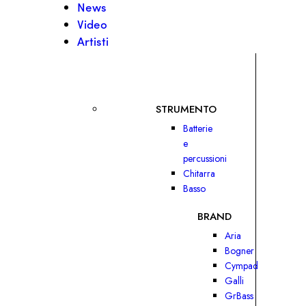
News
Video
Artisti
STRUMENTO
Batterie
e
percussioni
Chitarra
Basso
BRAND
Aria
Bogner
Cympad
Galli
GrBass