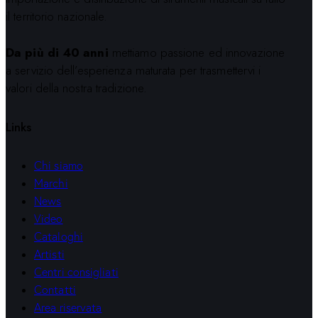
il territorio nazionale.
Da più di 40 anni
mettiamo passione ed innovazione
a servizio dell’esperienza maturata per trasmettervi i
valori della nostra tradizione.
Links
Chi siamo
Marchi
News
Video
Cataloghi
Artisti
Centri consigliati
Contatti
Area riservata