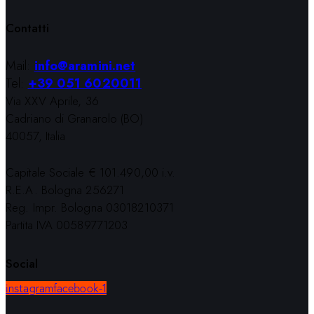
Contatti
Mail:
info@aramini.net
Tel:
+39 051 6020011
Via XXV Aprile, 36
Cadriano di Granarolo (BO)
40057, Italia
Capitale Sociale € 101.490,00 i.v.
R.E.A. Bologna 256271
Reg. Impr. Bologna 03018210371
Partita IVA 00589771203
Social
instagram
facebook-1