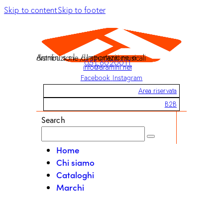
Skip to content
Skip to footer
Aramini s.r.l. / Importazione e distribuzione di strumenti musicali
051 6020011
info@aramini.net
Facebook
Instagram
Area riservata
B2B
Search
Home
Chi siamo
Cataloghi
Marchi