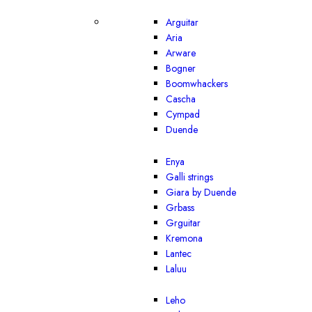
Arguitar
Aria
Arware
Bogner
Boomwhackers
Cascha
Cympad
Duende
Enya
Galli strings
Giara by Duende
Grbass
Grguitar
Kremona
Lantec
Laluu
Leho