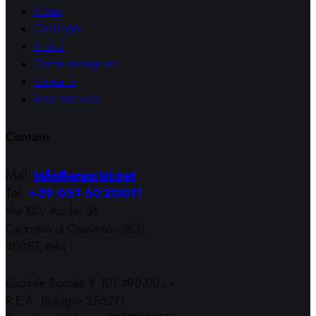
Video
Cataloghi
Artisti
Centri consigliati
Contatti
Area riservata
Contatti
Mail:
info@aramini.net
Tel:
+39 051 6020011
Via XXV Aprile, 36
Cadriano di Granarolo (BO)
40057, Italia
Capitale Sociale € 101.490,00 i.v.
R.E.A. Bologna 256271