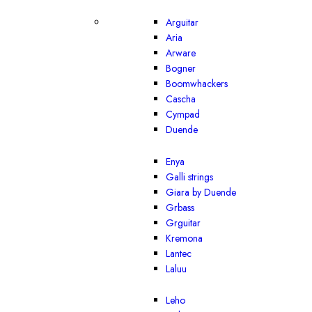
Arguitar
Aria
Arware
Bogner
Boomwhackers
Cascha
Cympad
Duende
Enya
Galli strings
Giara by Duende
Grbass
Grguitar
Kremona
Lantec
Laluu
Leho