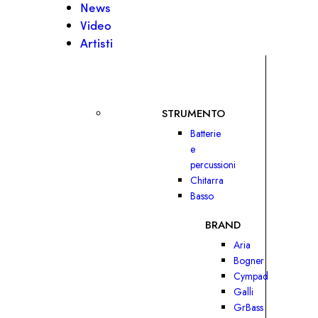
News
Video
Artisti
STRUMENTO
Batterie
e
percussioni
Chitarra
Basso
BRAND
Aria
Bogner
Cympad
Galli
GrBass