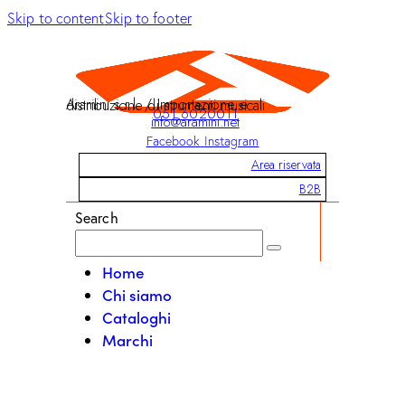
Skip to content
Skip to footer
Aramini s.r.l. / Importazione e distribuzione di strumenti musicali
051 6020011
info@aramini.net
Facebook
Instagram
Area riservata
B2B
Search
Home
Chi siamo
Cataloghi
Marchi