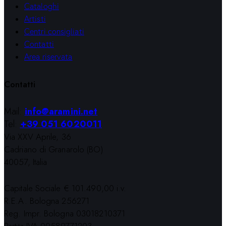
Cataloghi
Artisti
Centri consigliati
Contatti
Area riservata
Contatti
Mail:
info@aramini.net
Tel:
+39 051 6020011
Via XXV Aprile, 36
Cadriano di Granarolo (BO)
40057, Italia
Capitale Sociale € 101.490,00 i.v.
R.E.A. Bologna 256271
Reg. Impr. Bologna 03018210371