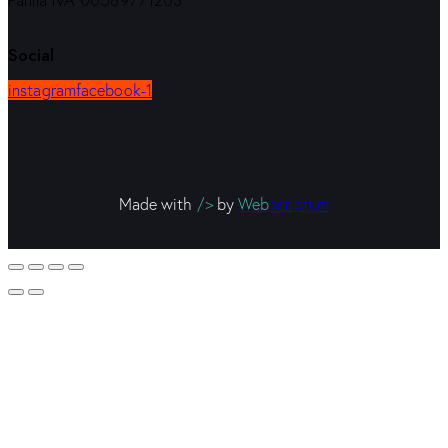
Partita IVA 00589771203
Social
instagram
facebook-1
Made with
/>
by
Web
scriptum