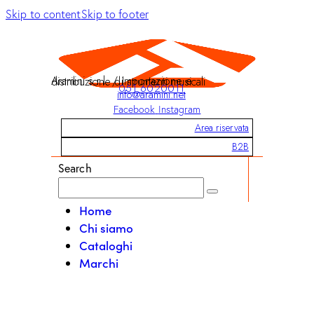
Skip to content
Skip to footer
Aramini s.r.l. / Importazione e distribuzione di strumenti musicali
051 6020011
info@aramini.net
Facebook
Instagram
Area riservata
B2B
Search
Home
Chi siamo
Cataloghi
Marchi