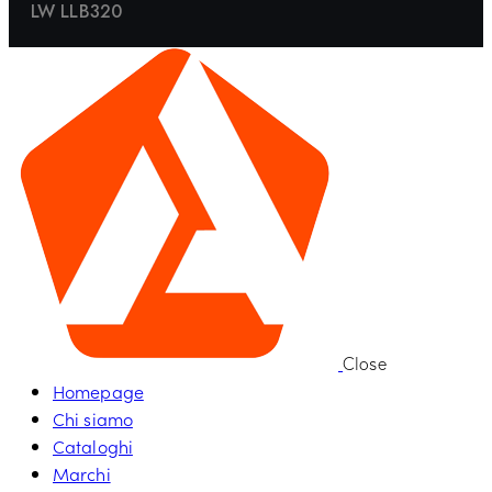
LW LLB320
Close
Homepage
Chi siamo
Cataloghi
Marchi