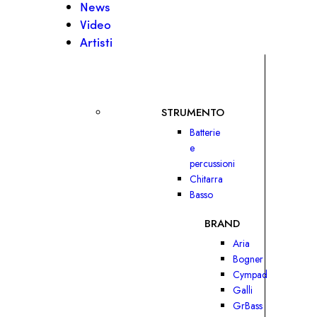
News
Video
Artisti
STRUMENTO
Batterie
e
percussioni
Chitarra
Basso
BRAND
Aria
Bogner
Cympad
Galli
GrBass