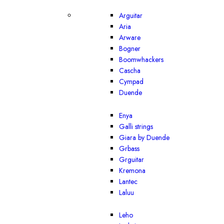
Arguitar
Aria
Arware
Bogner
Boomwhackers
Cascha
Cympad
Duende
Enya
Galli strings
Giara by Duende
Grbass
Grguitar
Kremona
Lantec
Laluu
Leho