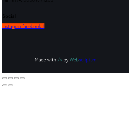
Partita IVA 00589771203
Social
instagram
facebook-1
Made with
/>
by
Web
scriptum