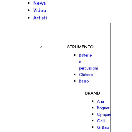
News
Video
Artisti
STRUMENTO
Batterie
e
percussioni
Chitarra
Basso
BRAND
Aria
Bogner
Cympad
Galli
GrBass