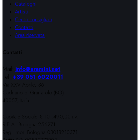
Cataloghi
Artisti
Centri consigliati
Contatti
Area riservata
Contatti
Mail:
info@aramini.net
Tel:
+39 051 6020011
Via XXV Aprile, 36
Cadriano di Granarolo (BO)
40057, Italia
Capitale Sociale € 101.490,00 i.v.
R.E.A. Bologna 256271
Reg. Impr. Bologna 03018210371