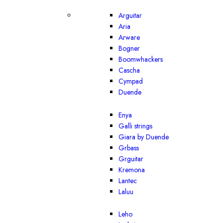
Arguitar
Aria
Arware
Bogner
Boomwhackers
Cascha
Cympad
Duende
Enya
Galli strings
Giara by Duende
Grbass
Grguitar
Kremona
Lantec
Laluu
Leho