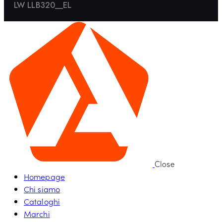
LW LLB320__EL
Close
Homepage
Chi siamo
Cataloghi
Marchi