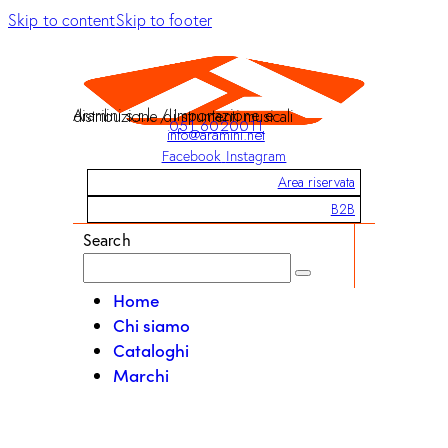
Skip to content
Skip to footer
Aramini s.r.l. / Importazione e distribuzione di strumenti musicali
051 6020011
info@aramini.net
Facebook
Instagram
Area riservata
B2B
Search
Home
Chi siamo
Cataloghi
Marchi