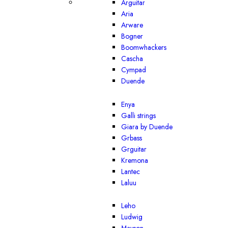
Arguitar
Aria
Arware
Bogner
Boomwhackers
Cascha
Cympad
Duende
Enya
Galli strings
Giara by Duende
Grbass
Grguitar
Kremona
Lantec
Laluu
Leho
Ludwig