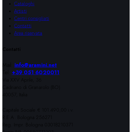
Cataloghi
Artisti
Centri consigliati
Contatti
Area riservata
Contatti
Mail:
info@aramini.net
Tel:
+39 051 6020011
Via XXV Aprile, 36
Cadriano di Granarolo (BO)
40057, Italia
Capitale Sociale € 101.490,00 i.v.
R.E.A. Bologna 256271
Reg. Impr. Bologna 03018210371