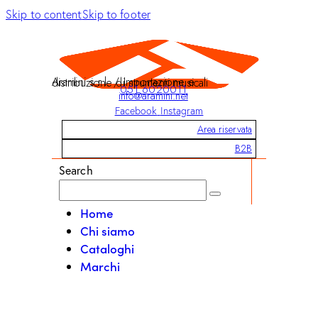
Skip to content
Skip to footer
Aramini s.r.l. / Importazione e distribuzione di strumenti musicali
051 6020011
info@aramini.net
Facebook
Instagram
Area riservata
B2B
Search
Home
Chi siamo
Cataloghi
Marchi