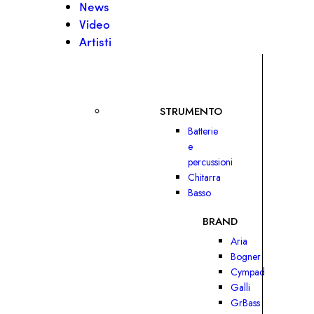
News
Video
Artisti
STRUMENTO
Batterie
e
percussioni
Chitarra
Basso
BRAND
Aria
Bogner
Cympad
Galli
GrBass