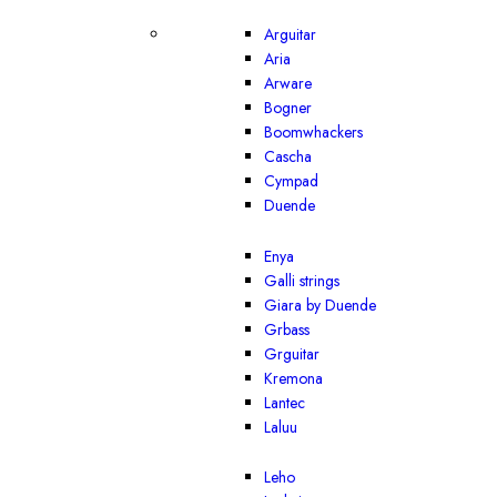
Arguitar
Aria
Arware
Bogner
Boomwhackers
Cascha
Cympad
Duende
Enya
Galli strings
Giara by Duende
Grbass
Grguitar
Kremona
Lantec
Laluu
Leho