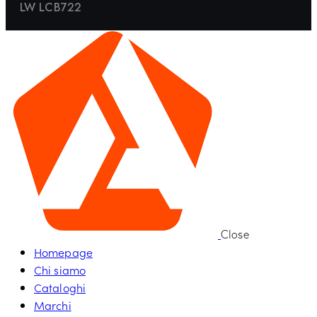
LW LCB722
Close
Homepage
Chi siamo
Cataloghi
Marchi