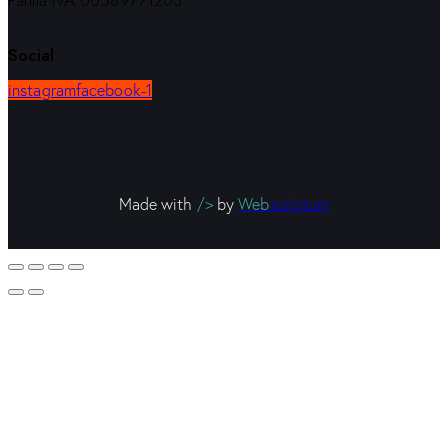
Partita IVA 00589771203
Social
instagram
facebook-1
Made with
/>
by
Web
scriptum