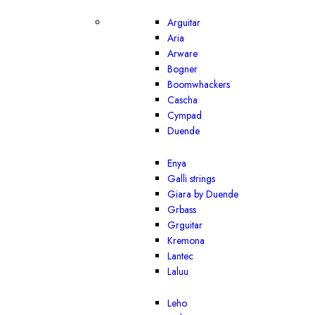
Arguitar
Aria
Arware
Bogner
Boomwhackers
Cascha
Cympad
Duende
Enya
Galli strings
Giara by Duende
Grbass
Grguitar
Kremona
Lantec
Laluu
Leho