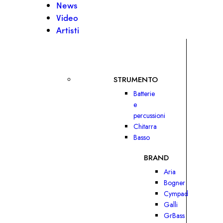
News
Video
Artisti
STRUMENTO
Batterie
e
percussioni
Chitarra
Basso
BRAND
Aria
Bogner
Cympad
Galli
GrBass