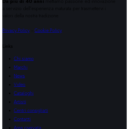
Da più di 40 anni
mettiamo passione ed innovazione
a servizio dell’esperienza maturata per trasmettervi i
valori della nostra tradizione.
Privacy Policy
–
Cookie Policy
Links
Chi siamo
Marchi
News
Video
Cataloghi
Artisti
Centri consigliati
Contatti
Area riservata