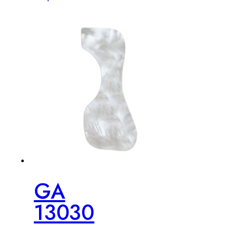
GA
13030