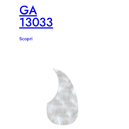
GA
13033
Scopri