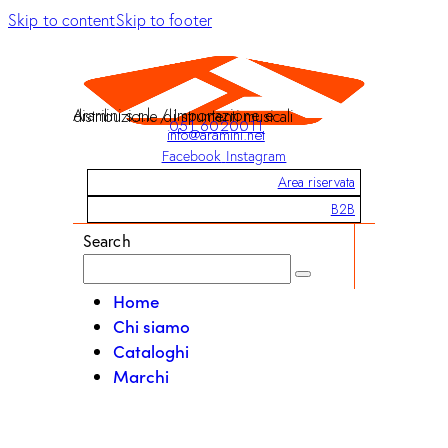
Skip to content
Skip to footer
Aramini s.r.l. / Importazione e distribuzione di strumenti musicali
051 6020011
info@aramini.net
Facebook
Instagram
Area riservata
B2B
Search
Home
Chi siamo
Cataloghi
Marchi