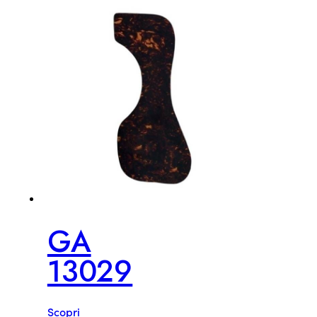
GA
13029
Scopri