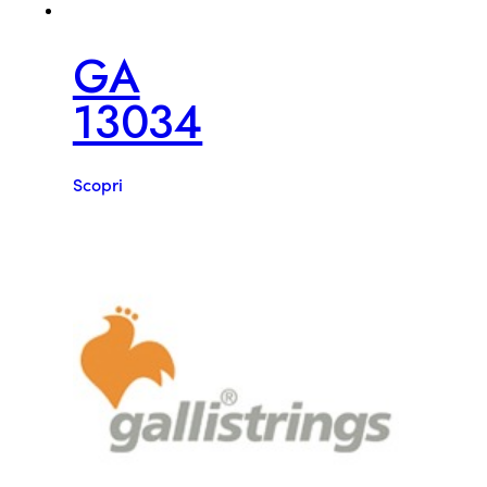
GA
13034
Scopri