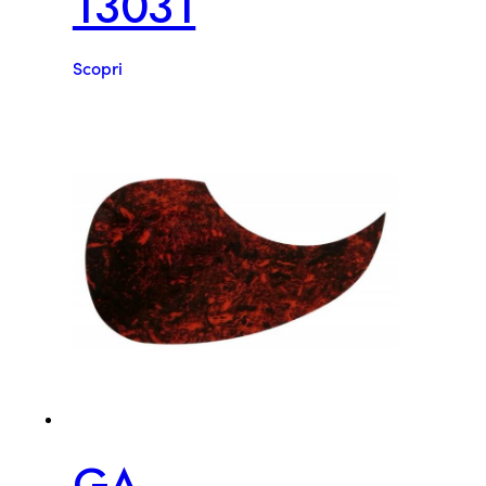
13031
Scopri
GA