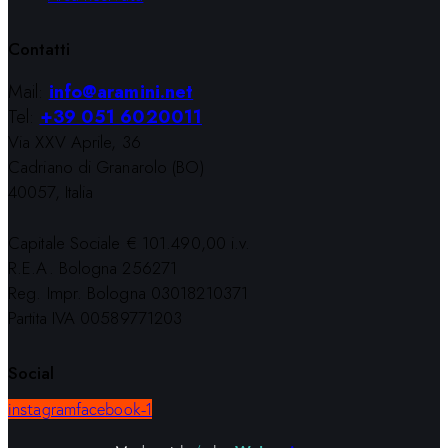
Contatti
Mail:
info@aramini.net
Tel:
+39 051 6020011
Via XXV Aprile, 36
Cadriano di Granarolo (BO)
40057, Italia
Capitale Sociale € 101.490,00 i.v.
R.E.A. Bologna 256271
Reg. Impr. Bologna 03018210371
Partita IVA 00589771203
Social
instagram
facebook-1