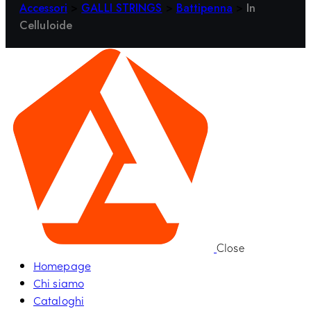
Accessori
>
GALLI STRINGS
>
Battipenna
>
In
Celluloide
Close
Homepage
Chi siamo
Cataloghi