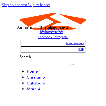
Skip to content
Skip to footer
Aramini s.r.l. / Importazione e distribuzione di strumenti musicali
051 6020011
info@aramini.net
Facebook
Instagram
Area riservata
B2B
Search
Home
Chi siamo
Cataloghi
Marchi