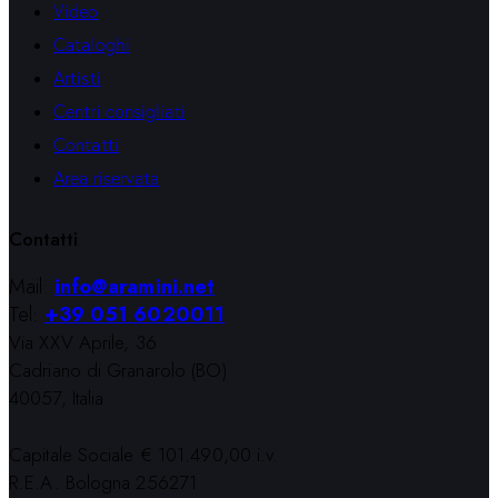
Video
Cataloghi
Artisti
Centri consigliati
Contatti
Area riservata
Contatti
Mail:
info@aramini.net
Tel:
+39 051 6020011
Via XXV Aprile, 36
Cadriano di Granarolo (BO)
40057, Italia
Capitale Sociale € 101.490,00 i.v.
R.E.A. Bologna 256271