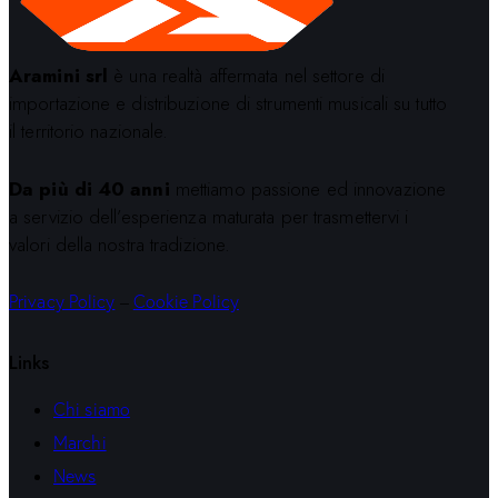
Aramini srl
è una realtà affermata nel settore di
importazione e distribuzione di strumenti musicali su tutto
il territorio nazionale.
Da più di 40 anni
mettiamo passione ed innovazione
a servizio dell’esperienza maturata per trasmettervi i
valori della nostra tradizione.
Privacy Policy
–
Cookie Policy
Links
Chi siamo
Marchi
News