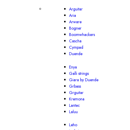
Arguitar
Aria
Arware
Bogner
Boomwhackers
Cascha
Cympad
Duende
Enya
Galli strings
Giara by Duende
Grbass
Grguitar
Kremona
Lantec
Laluu
Leho