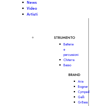
News
Video
Artisti
STRUMENTO
Batterie
e
percussioni
Chitarra
Basso
BRAND
Aria
Bogner
Cympad
Galli
GrBass