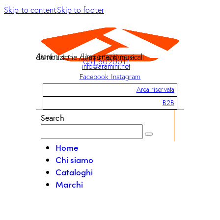
Skip to content
Skip to footer
Aramini s.r.l. / Importazione e distribuzione di strumenti musicali
051 6020011
info@aramini.net
Facebook
Instagram
Area riservata
B2B
Search
Home
Chi siamo
Cataloghi
Marchi