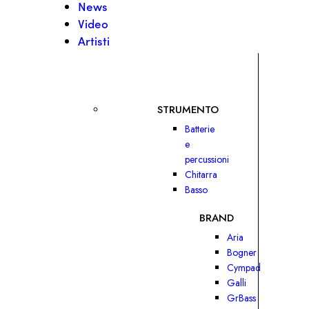
News
Video
Artisti
STRUMENTO
Batterie
e
percussioni
Chitarra
Basso
BRAND
Aria
Bogner
Cympad
Galli
GrBass