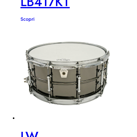
LB417KT
Scopri
LW