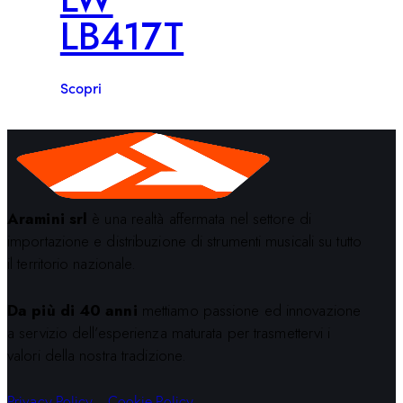
LB417T
Scopri
Aramini srl
è una realtà affermata nel settore di
importazione e distribuzione di strumenti musicali su tutto
il territorio nazionale.
Da più di 40 anni
mettiamo passione ed innovazione
a servizio dell’esperienza maturata per trasmettervi i
valori della nostra tradizione.
Privacy Policy
–
Cookie Policy