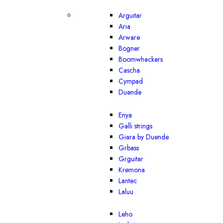
Arguitar
Aria
Arware
Bogner
Boomwhackers
Cascha
Cympad
Duende
Enya
Galli strings
Giara by Duende
Grbass
Grguitar
Kremona
Lantec
Laluu
Leho