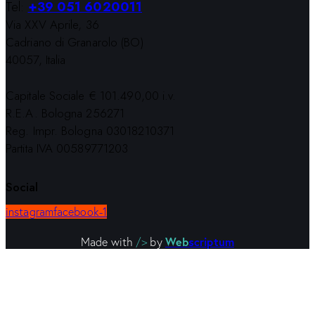
Tel:
+39 051 6020011
Via XXV Aprile, 36
Cadriano di Granarolo (BO)
40057, Italia
Capitale Sociale € 101.490,00 i.v.
R.E.A. Bologna 256271
Reg. Impr. Bologna 03018210371
Partita IVA 00589771203
Social
instagram
facebook-1
Web
scriptum
Made with
/>
by