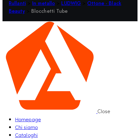
Rullanti
>
In metallo
>
LUDWIG
>
Ottone - Black
Beauty
>
Blocchetti Tube
Close
Homepage
Chi siamo
Cataloghi