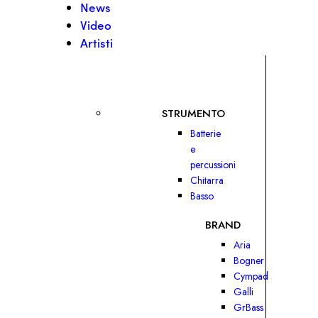
News
Video
Artisti
STRUMENTO
Batterie
e
percussioni
Chitarra
Basso
BRAND
Aria
Bogner
Cympad
Galli
GrBass