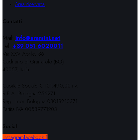
Area riservata
Contatti
Mail:
info@aramini.net
Tel:
+39 051 6020011
Via XXV Aprile, 36
Cadriano di Granarolo (BO)
40057, Italia
Capitale Sociale € 101.490,00 i.v.
R.E.A. Bologna 256271
Reg. Impr. Bologna 03018210371
Partita IVA 00589771203
Social
instagram
facebook-1