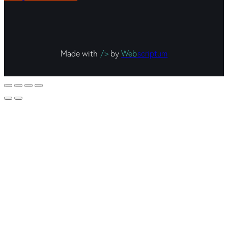
Made with
/>
by
Web
scriptum