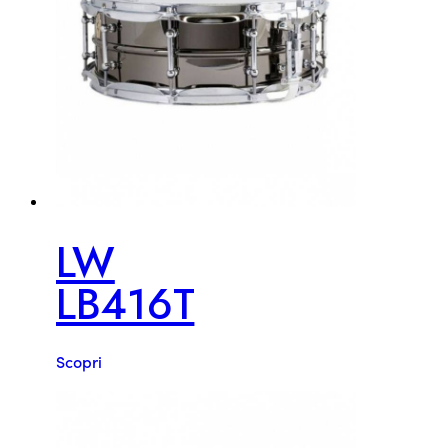
LW
LB416T
Scopri