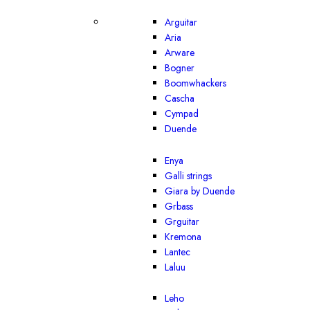
Arguitar
Aria
Arware
Bogner
Boomwhackers
Cascha
Cympad
Duende
Enya
Galli strings
Giara by Duende
Grbass
Grguitar
Kremona
Lantec
Laluu
Leho