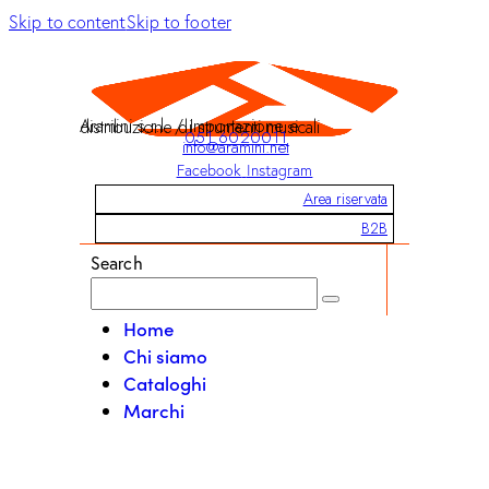
Skip to content
Skip to footer
Aramini s.r.l. / Importazione e distribuzione di strumenti musicali
051 6020011
info@aramini.net
Facebook
Instagram
Area riservata
B2B
Search
Home
Chi siamo
Cataloghi
Marchi