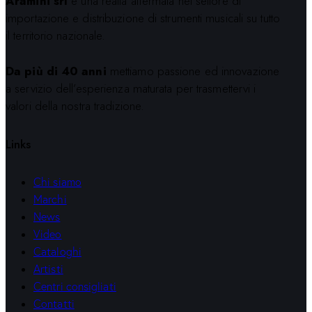
Aramini srl
è una realtà affermata nel settore di
importazione e distribuzione di strumenti musicali su tutto
il territorio nazionale.
Da più di 40 anni
mettiamo passione ed innovazione
a servizio dell’esperienza maturata per trasmettervi i
valori della nostra tradizione.
Links
Chi siamo
Marchi
News
Video
Cataloghi
Artisti
Centri consigliati
Contatti