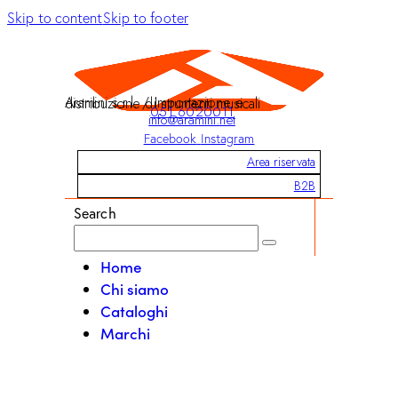
Skip to content
Skip to footer
Aramini s.r.l. / Importazione e distribuzione di strumenti musicali
051 6020011
info@aramini.net
Facebook
Instagram
Area riservata
B2B
Search
Home
Chi siamo
Cataloghi
Marchi