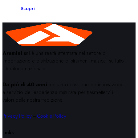
Scopri
Aramini srl
è una realtà affermata nel settore di
importazione e distribuzione di strumenti musicali su tutto
il territorio nazionale.
Da più di 40 anni
mettiamo passione ed innovazione
a servizio dell’esperienza maturata per trasmettervi i
valori della nostra tradizione.
Privacy Policy
–
Cookie Policy
Links