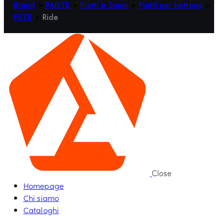
Brand
>
PAISTE
>
Piatti e Suoni
>
Piatti per batteria
>
PST8
>
Ride
Close
Homepage
Chi siamo
Cataloghi