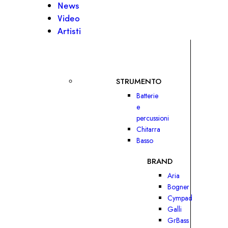
News
Video
Artisti
STRUMENTO
Batterie
e
percussioni
Chitarra
Basso
BRAND
Aria
Bogner
Cympad
Galli
GrBass