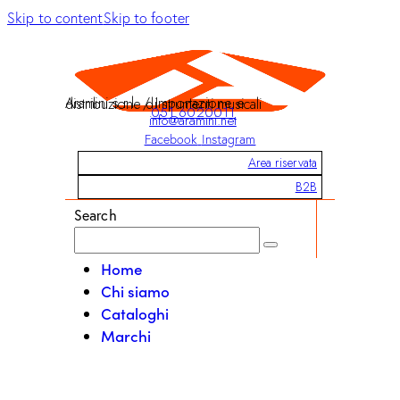
Skip to content
Skip to footer
Aramini s.r.l. / Importazione e distribuzione di strumenti musicali
051 6020011
info@aramini.net
Facebook
Instagram
Area riservata
B2B
Search
Home
Chi siamo
Cataloghi
Marchi