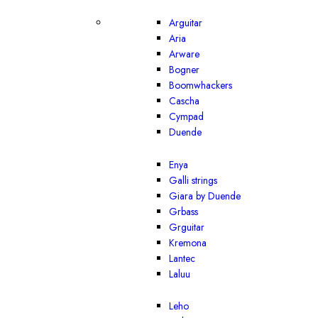
Arguitar
Aria
Arware
Bogner
Boomwhackers
Cascha
Cympad
Duende
Enya
Galli strings
Giara by Duende
Grbass
Grguitar
Kremona
Lantec
Laluu
Leho