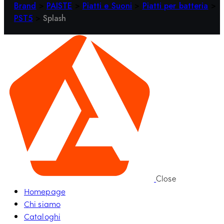
Brand
>
PAISTE
>
Piatti e Suoni
>
Piatti per batteria
>
PST5
>
Splash
Close
Homepage
Chi siamo
Cataloghi