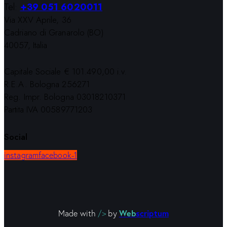
Tel:
+39 051 6020011
Via XXV Aprile, 36
Cadriano di Granarolo (BO)
40057, Italia
Capitale Sociale € 101.490,00 i.v.
R.E.A. Bologna 256271
Reg. Impr. Bologna 03018210371
Partita IVA 00589771203
Social
instagram
facebook-1
Web
scriptum
Made with
/>
by