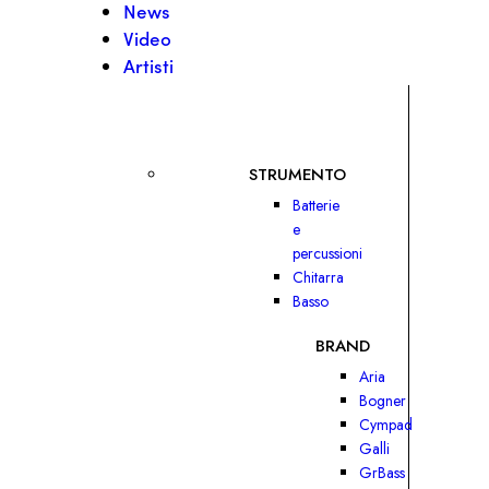
News
Video
Artisti
STRUMENTO
Batterie
e
percussioni
Chitarra
Basso
BRAND
Aria
Bogner
Cympad
Galli
GrBass