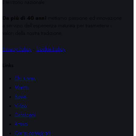
il territorio nazionale.
Da più di 40 anni
mettiamo passione ed innovazione
a servizio dell’esperienza maturata per trasmettervi i
valori della nostra tradizione.
Privacy Policy
–
Cookie Policy
Links
Chi siamo
Marchi
News
Video
Cataloghi
Artisti
Centri consigliati