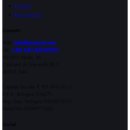
Contatti
Area riservata
Contatti
Mail:
info@aramini.net
Tel:
+39 051 6020011
Via XXV Aprile, 36
Cadriano di Granarolo (BO)
40057, Italia
Capitale Sociale € 101.490,00 i.v.
R.E.A. Bologna 256271
Reg. Impr. Bologna 03018210371
Partita IVA 00589771203
Social