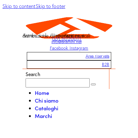
Skip to content
Skip to footer
Aramini s.r.l. / Importazione e distribuzione di strumenti musicali
051 6020011
info@aramini.net
Facebook
Instagram
Area riservata
B2B
Search
Home
Chi siamo
Cataloghi
Marchi