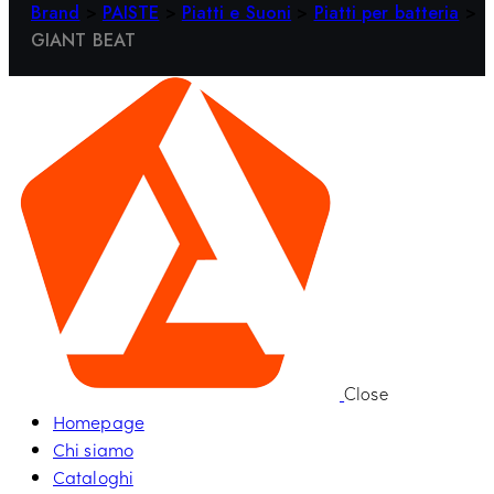
Brand
>
PAISTE
>
Piatti e Suoni
>
Piatti per batteria
>
GIANT BEAT
Close
Homepage
Chi siamo
Cataloghi