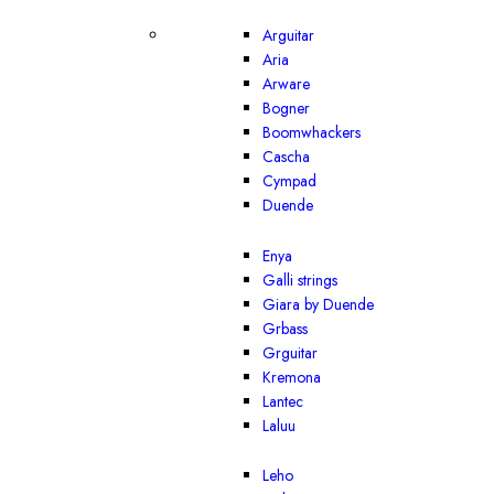
Arguitar
Aria
Arware
Bogner
Boomwhackers
Cascha
Cympad
Duende
Enya
Galli strings
Giara by Duende
Grbass
Grguitar
Kremona
Lantec
Laluu
Leho