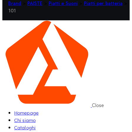
Brand
>
PAISTE
>
Piatti e Suoni
>
Piatti per batteria
>
101
Close
Homepage
Chi siamo
Cataloghi