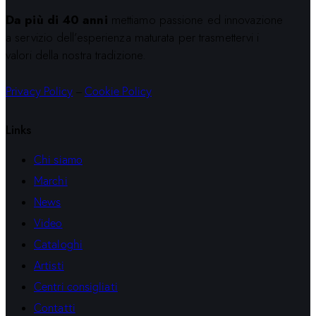
Da più di 40 anni
mettiamo passione ed innovazione
a servizio dell’esperienza maturata per trasmettervi i
valori della nostra tradizione.
Privacy Policy
–
Cookie Policy
Links
Chi siamo
Marchi
News
Video
Cataloghi
Artisti
Centri consigliati
Contatti