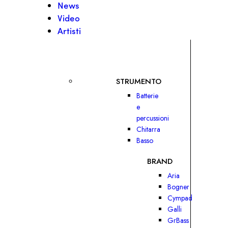
News
Video
Artisti
STRUMENTO
Batterie
e
percussioni
Chitarra
Basso
BRAND
Aria
Bogner
Cympad
Galli
GrBass