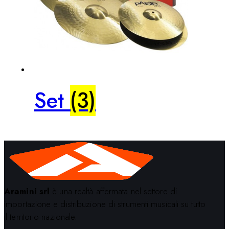
Set
(3)
Aramini srl
è una realtà affermata nel settore di
importazione e distribuzione di strumenti musicali su tutto
il territorio nazionale.