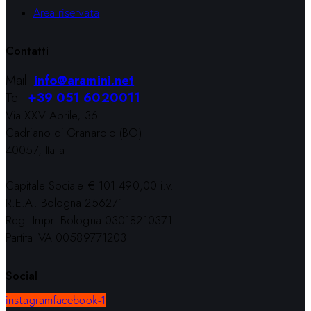
Area riservata
Contatti
Mail:
info@aramini.net
Tel:
+39 051 6020011
Via XXV Aprile, 36
Cadriano di Granarolo (BO)
40057, Italia
Capitale Sociale € 101.490,00 i.v.
R.E.A. Bologna 256271
Reg. Impr. Bologna 03018210371
Partita IVA 00589771203
Social
instagram
facebook-1