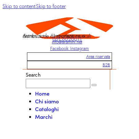
Skip to content
Skip to footer
Aramini s.r.l. / Importazione e distribuzione di strumenti musicali
051 6020011
info@aramini.net
Facebook
Instagram
Area riservata
B2B
Search
Home
Chi siamo
Cataloghi
Marchi