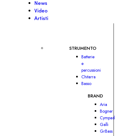
News
Video
Artisti
STRUMENTO
Batterie
e
percussioni
Chitarra
Basso
BRAND
Aria
Bogner
Cympad
Galli
GrBass