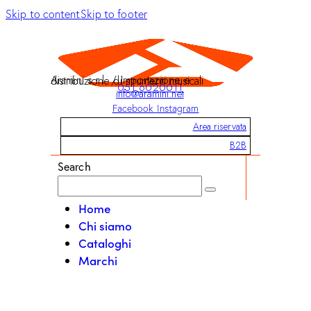
Skip to content
Skip to footer
Aramini s.r.l. / Importazione e distribuzione di strumenti musicali
051 6020011
info@aramini.net
Facebook
Instagram
Area riservata
B2B
Search
Home
Chi siamo
Cataloghi
Marchi