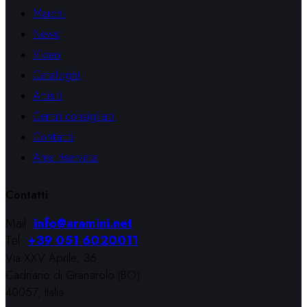
Marchi
News
Video
Cataloghi
Artisti
Centri consigliati
Contatti
Area riservata
Contatti
Mail:
info@aramini.net
Tel:
+39 051 6020011
Via XXV Aprile, 36
Cadriano di Granarolo (BO)
40057, Italia