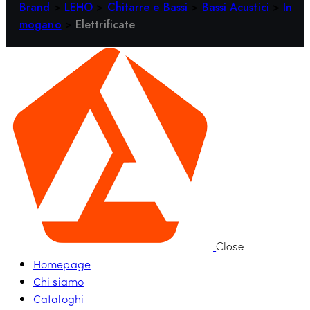
Brand
>
LEHO
>
Chitarre e Bassi
>
Bassi Acustici
>
In
mogano
>
Elettrificate
Close
Homepage
Chi siamo
Cataloghi