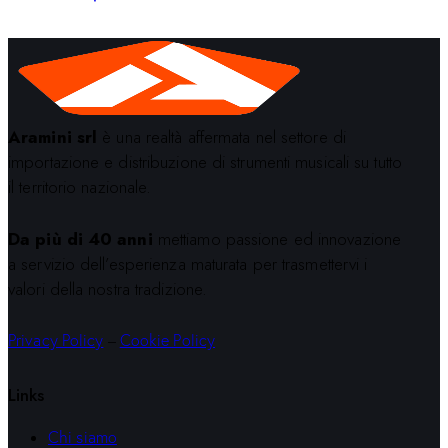
Aramini srl
è una realtà affermata nel settore di
importazione e distribuzione di strumenti musicali su tutto
il territorio nazionale.
Da più di 40 anni
mettiamo passione ed innovazione
a servizio dell’esperienza maturata per trasmettervi i
valori della nostra tradizione.
Privacy Policy
–
Cookie Policy
Links
Chi siamo