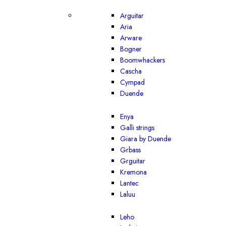
Arguitar
Aria
Arware
Bogner
Boomwhackers
Cascha
Cympad
Duende
Enya
Galli strings
Giara by Duende
Grbass
Grguitar
Kremona
Lantec
Laluu
Leho