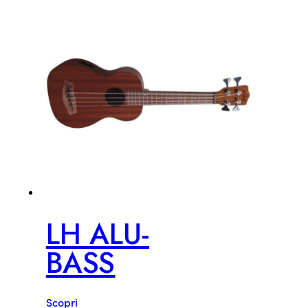
LH ALU-
BASS
Scopri