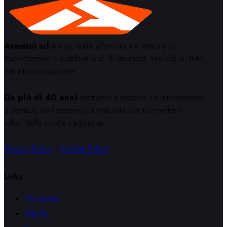
Aramini srl
è una realtà affermata nel settore di
importazione e distribuzione di strumenti musicali su tutto
il territorio nazionale.
Da più di 40 anni
mettiamo passione ed innovazione
a servizio dell’esperienza maturata per trasmettervi i
valori della nostra tradizione.
Privacy Policy
–
Cookie Policy
Links
Chi siamo
Marchi