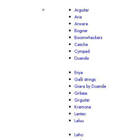
Arguitar
Aria
Arware
Bogner
Boomwhackers
Cascha
Cympad
Duende
Enya
Galli strings
Giara by Duende
Grbass
Grguitar
Kremona
Lantec
Laluu
Leho