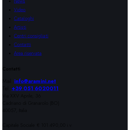
News
Video
Cataloghi
Artisti
Centri consigliati
Contatti
Area riservata
Contatti
Mail:
info@aramini.net
Tel:
+39 051 6020011
Via XXV Aprile, 36
Cadriano di Granarolo (BO)
40057, Italia
Capitale Sociale € 101.490,00 i.v.