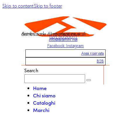
Skip to content
Skip to footer
Aramini s.r.l. / Importazione e distribuzione di strumenti musicali
051 6020011
info@aramini.net
Facebook
Instagram
Area riservata
B2B
Search
Home
Chi siamo
Cataloghi
Marchi