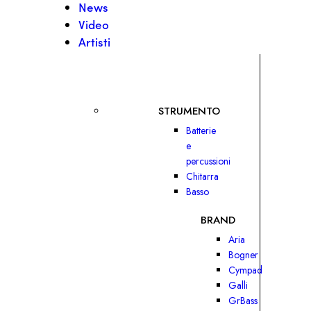
News
Video
Artisti
STRUMENTO
Batterie
e
percussioni
Chitarra
Basso
BRAND
Aria
Bogner
Cympad
Galli
GrBass