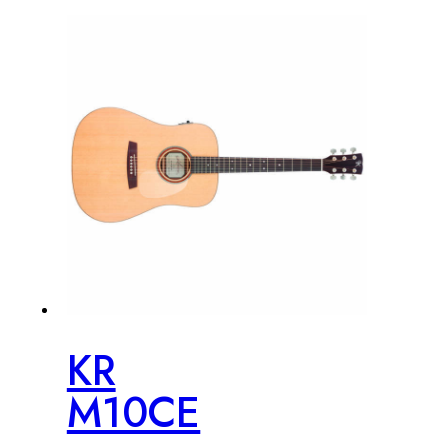
KR
M10CE