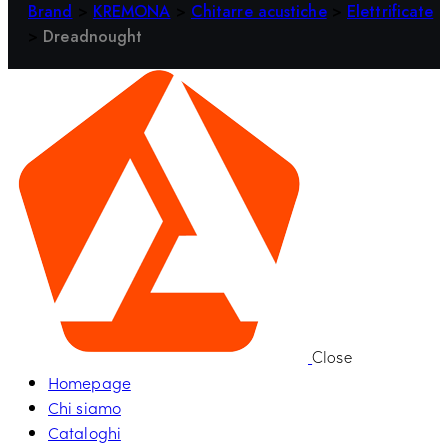
Brand
>
KREMONA
>
Chitarre acustiche
>
Elettrificate
>
Dreadnought
Close
Homepage
Chi siamo
Cataloghi