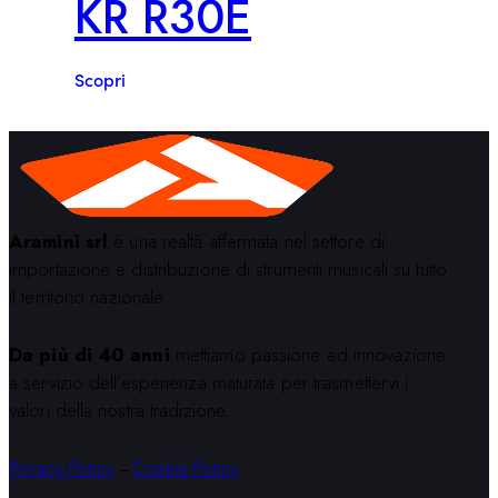
KR R30E
Scopri
Aramini srl
è una realtà affermata nel settore di
importazione e distribuzione di strumenti musicali su tutto
il territorio nazionale.
Da più di 40 anni
mettiamo passione ed innovazione
a servizio dell’esperienza maturata per trasmettervi i
valori della nostra tradizione.
Privacy Policy
–
Cookie Policy