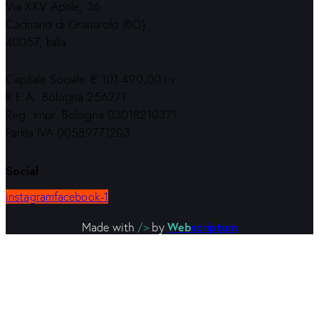
Via XXV Aprile, 36
Cadriano di Granarolo (BO)
40057, Italia
Capitale Sociale € 101.490,00 i.v.
R.E.A. Bologna 256271
Reg. Impr. Bologna 03018210371
Partita IVA 00589771203
Social
instagram
facebook-1
Web
scriptum
Made with
/>
by