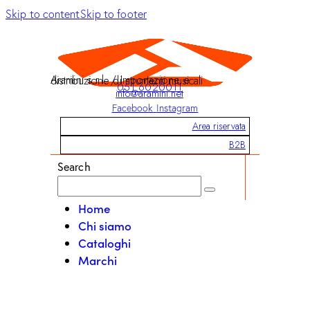
Skip to content
Skip to footer
Aramini s.r.l. / Importazione e distribuzione di strumenti musicali
051 6020011
info@aramini.net
Facebook
Instagram
Area riservata
B2B
Search
Home
Chi siamo
Cataloghi
Marchi