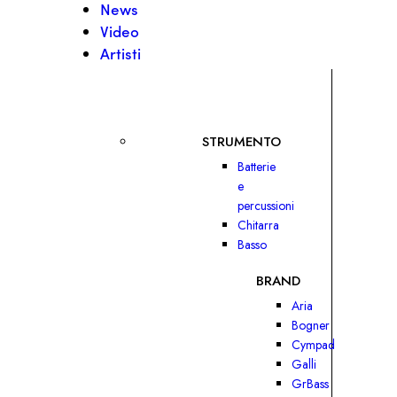
News
Video
Artisti
STRUMENTO
Batterie
e
percussioni
Chitarra
Basso
BRAND
Aria
Bogner
Cympad
Galli
GrBass