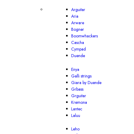
Arguitar
Aria
Arware
Bogner
Boomwhackers
Cascha
Cympad
Duende
Enya
Galli strings
Giara by Duende
Grbass
Grguitar
Kremona
Lantec
Laluu
Leho