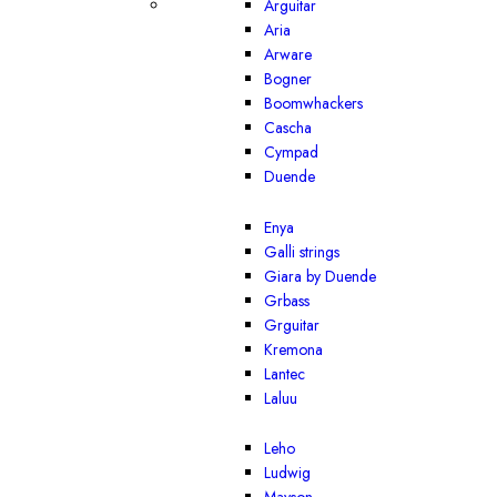
Arguitar
Aria
Arware
Bogner
Boomwhackers
Cascha
Cympad
Duende
Enya
Galli strings
Giara by Duende
Grbass
Grguitar
Kremona
Lantec
Laluu
Leho
Ludwig