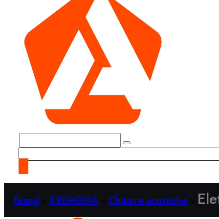
Ele
Brand
KREMONA
Chitarre acustiche
>
>
>