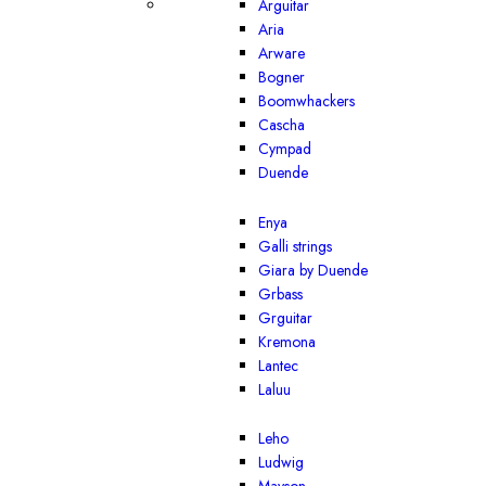
Arguitar
Aria
Arware
Bogner
Boomwhackers
Cascha
Cympad
Duende
Enya
Galli strings
Giara by Duende
Grbass
Grguitar
Kremona
Lantec
Laluu
Leho
Ludwig