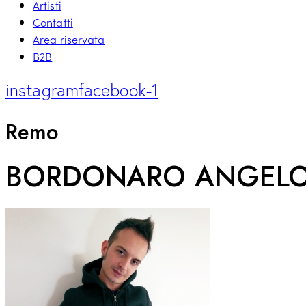
Artisti
Contatti
Area riservata
B2B
instagram
facebook-1
Remo
BORDONARO ANGEL