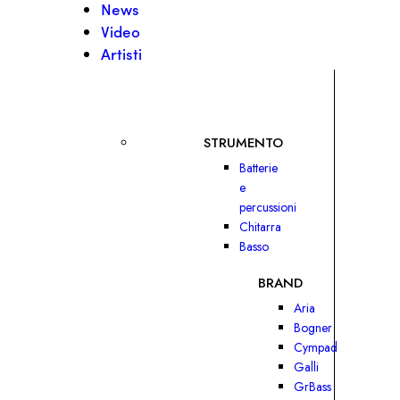
News
Video
Artisti
STRUMENTO
Batterie
e
percussioni
Chitarra
Basso
BRAND
Aria
Bogner
Cympad
Galli
GrBass