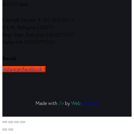
40057, Italia
Capitale Sociale € 101.490,00 i.v.
R.E.A. Bologna 256271
Reg. Impr. Bologna 03018210371
Partita IVA 00589771203
Social
instagram
facebook-1
Made with
/>
by
Web
scriptum