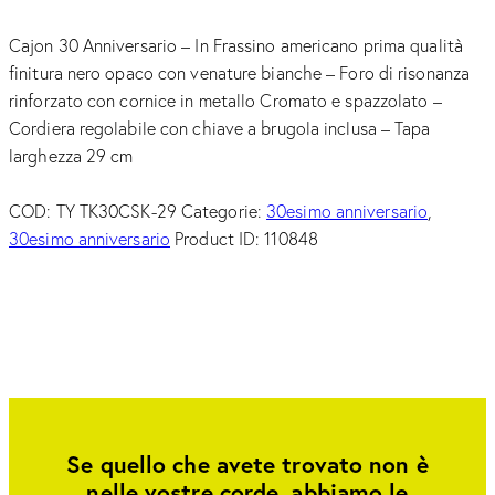
Cajon 30 Anniversario – In Frassino americano prima qualità
finitura nero opaco con venature bianche – Foro di risonanza
rinforzato con cornice in metallo Cromato e spazzolato –
Cordiera regolabile con chiave a brugola inclusa – Tapa
larghezza 29 cm
COD:
TY TK30CSK-29
Categorie:
30esimo anniversario
,
30esimo anniversario
Product ID:
110848
Se quello che avete trovato non è
nelle vostre corde, abbiamo le