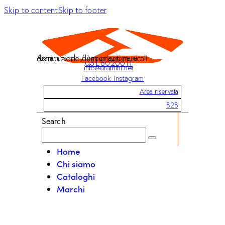
Skip to content
Skip to footer
Aramini s.r.l. / Importazione e distribuzione di strumenti musicali
051 6020011
info@aramini.net
Facebook
Instagram
Area riservata
B2B
Search
Home
Chi siamo
Cataloghi
Marchi