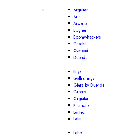
Arguitar
Aria
Arware
Bogner
Boomwhackers
Cascha
Cympad
Duende
Enya
Galli strings
Giara by Duende
Grbass
Grguitar
Kremona
Lantec
Laluu
Leho