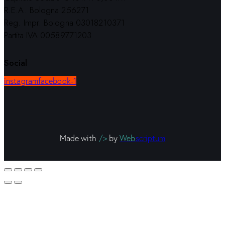
R.E.A. Bologna 256271
Reg. Impr. Bologna 03018210371
Partita IVA 00589771203
Social
instagram
facebook-1
Made with
/>
by
Web
scriptum