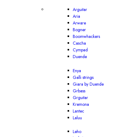
Arguitar
Aria
Arware
Bogner
Boomwhackers
Cascha
Cympad
Duende
Enya
Galli strings
Giara by Duende
Grbass
Grguitar
Kremona
Lantec
Laluu
Leho