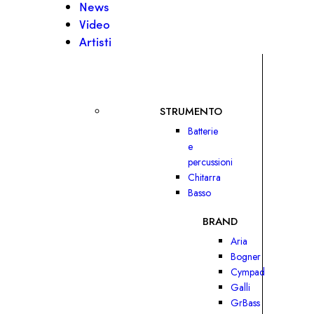
News
Video
Artisti
STRUMENTO
Batterie
e
percussioni
Chitarra
Basso
BRAND
Aria
Bogner
Cympad
Galli
GrBass