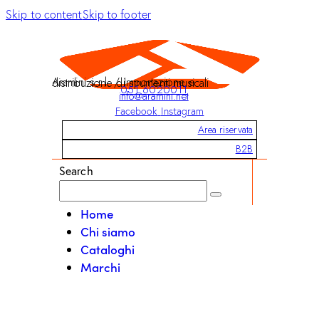
Skip to content
Skip to footer
Aramini s.r.l. / Importazione e distribuzione di strumenti musicali
051 6020011
info@aramini.net
Facebook
Instagram
Area riservata
B2B
Search
Home
Chi siamo
Cataloghi
Marchi