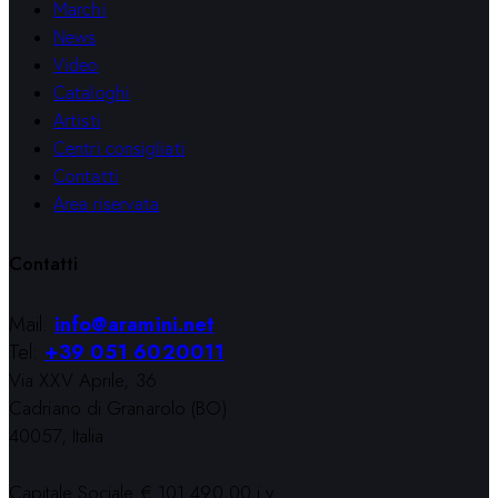
Marchi
News
Video
Cataloghi
Artisti
Centri consigliati
Contatti
Area riservata
Contatti
Mail:
info@aramini.net
Tel:
+39 051 6020011
Via XXV Aprile, 36
Cadriano di Granarolo (BO)
40057, Italia
Capitale Sociale € 101.490,00 i.v.