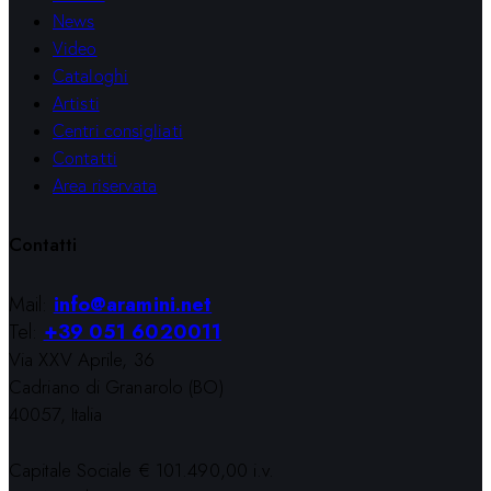
News
Video
Cataloghi
Artisti
Centri consigliati
Contatti
Area riservata
Contatti
Mail:
info@aramini.net
Tel:
+39 051 6020011
Via XXV Aprile, 36
Cadriano di Granarolo (BO)
40057, Italia
Capitale Sociale € 101.490,00 i.v.