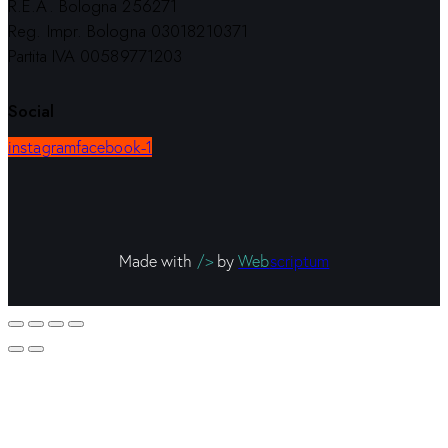
R.E.A. Bologna 256271
Reg. Impr. Bologna 03018210371
Partita IVA 00589771203
Social
instagram
facebook-1
Made with
/>
by
Web
scriptum