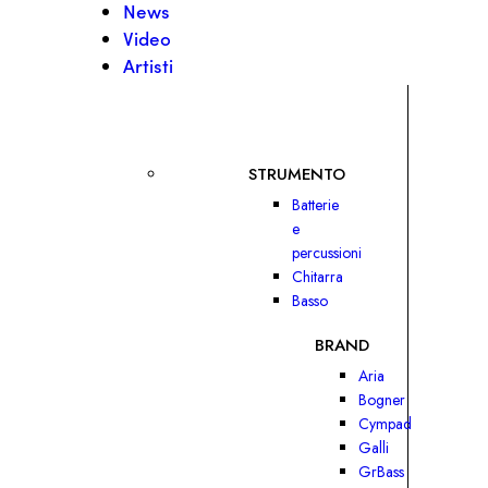
News
Video
Artisti
STRUMENTO
Batterie
e
percussioni
Chitarra
Basso
BRAND
Aria
Bogner
Cympad
Galli
GrBass