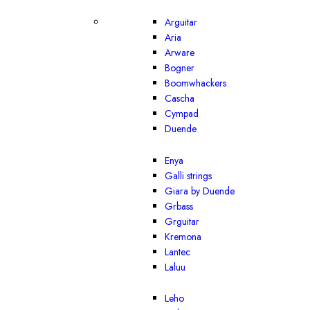
Arguitar
Aria
Arware
Bogner
Boomwhackers
Cascha
Cympad
Duende
Enya
Galli strings
Giara by Duende
Grbass
Grguitar
Kremona
Lantec
Laluu
Leho