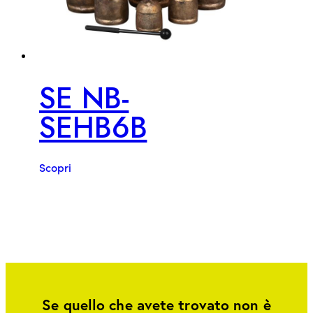
SE NB-
SEHB6B
Scopri
Se quello che avete trovato non è