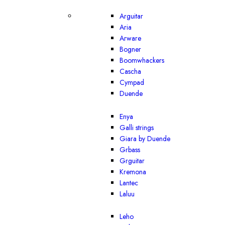
Arguitar
Aria
Arware
Bogner
Boomwhackers
Cascha
Cympad
Duende
Enya
Galli strings
Giara by Duende
Grbass
Grguitar
Kremona
Lantec
Laluu
Leho