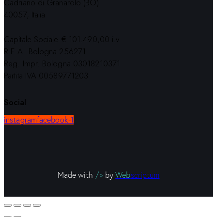
Cadriano di Granarolo (BO)
40057, Italia
Capitale Sociale € 101.490,00 i.v.
R.E.A. Bologna 256271
Reg. Impr. Bologna 03018210371
Partita IVA 00589771203
Social
instagram
facebook-1
Made with
/>
by
Web
scriptum