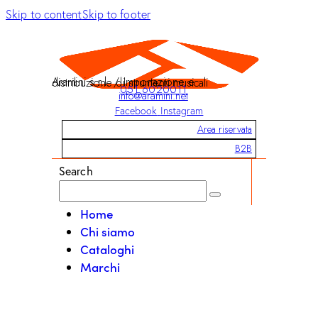
Skip to content
Skip to footer
Aramini s.r.l. / Importazione e distribuzione di strumenti musicali
051 6020011
info@aramini.net
Facebook
Instagram
Area riservata
B2B
Search
Home
Chi siamo
Cataloghi
Marchi