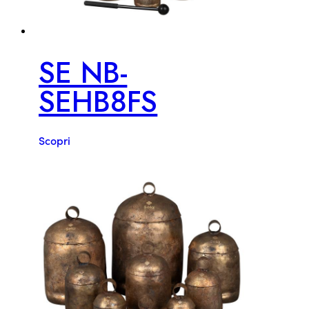
SE NB-
SEHB8FS
Scopri