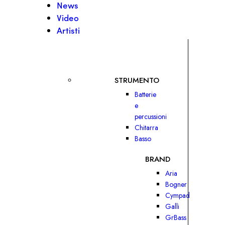
News
Video
Artisti
STRUMENTO
Batterie
e
percussioni
Chitarra
Basso
BRAND
Aria
Bogner
Cympad
Galli
GrBass