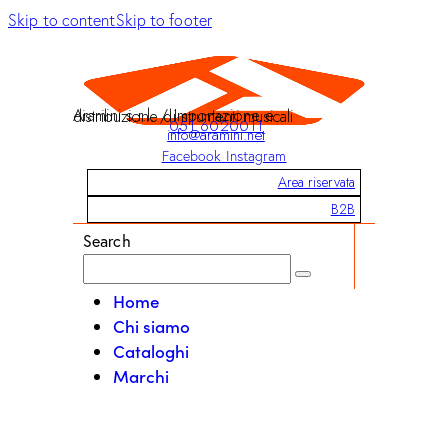
Skip to content
Skip to footer
Aramini s.r.l. / Importazione e distribuzione di strumenti musicali
051 6020011
info@aramini.net
Facebook
Instagram
Area riservata
B2B
Search
Home
Chi siamo
Cataloghi
Marchi