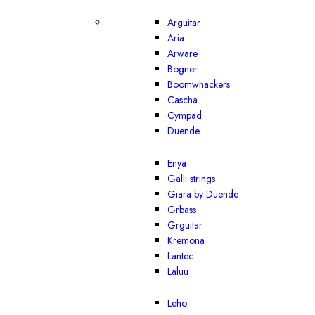
Arguitar
Aria
Arware
Bogner
Boomwhackers
Cascha
Cympad
Duende
Enya
Galli strings
Giara by Duende
Grbass
Grguitar
Kremona
Lantec
Laluu
Leho