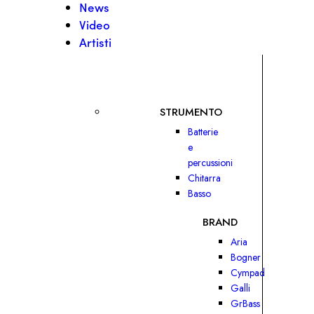
News
Video
Artisti
STRUMENTO
Batterie
e
percussioni
Chitarra
Basso
BRAND
Aria
Bogner
Cympad
Galli
GrBass