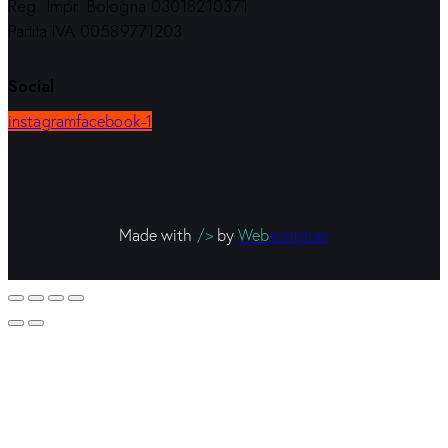
Reg. Impr. Bologna 03018210371
Partita IVA 00589771203
Social
instagram
facebook-1
Made with
/>
by
Web
scriptum