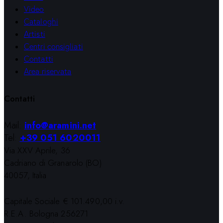
Video
Cataloghi
Artisti
Centri consigliati
Contatti
Area riservata
Contatti
Mail:
info@aramini.net
Tel:
+39 051 6020011
Via XXV Aprile, 36
Cadriano di Granarolo (BO)
40057, Italia
Capitale Sociale € 101.490,00 i.v.
R.E.A. Bologna 256271