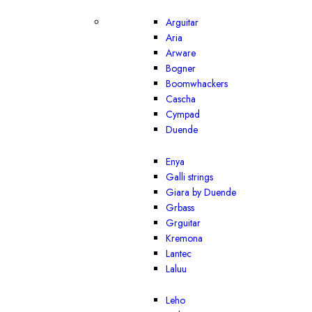
Arguitar
Aria
Arware
Bogner
Boomwhackers
Cascha
Cympad
Duende
Enya
Galli strings
Giara by Duende
Grbass
Grguitar
Kremona
Lantec
Laluu
Leho