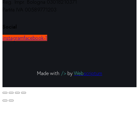
Reg. Impr. Bologna 03018210371
Partita IVA 00589771203
Social
instagram
facebook-1
Made with
/>
by
Web
scriptum