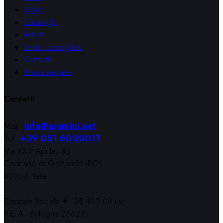
Video
Cataloghi
Artisti
Centri consigliati
Contatti
Area riservata
Contatti
Mail:
info@aramini.net
Tel:
+39 051 6020011
Via XXV Aprile, 36
Cadriano di Granarolo (BO)
40057, Italia
Capitale Sociale € 101.490,00 i.v.
R.E.A. Bologna 256271