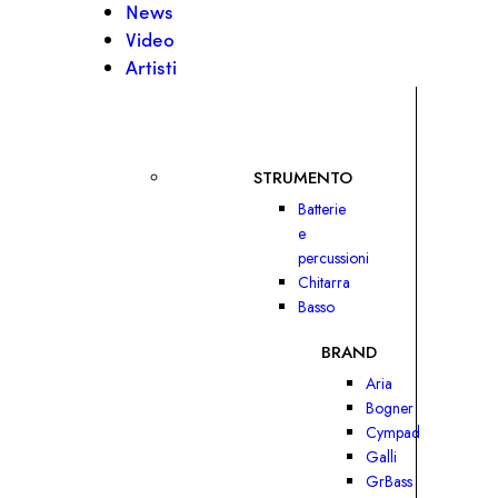
News
Video
Artisti
STRUMENTO
Batterie
e
percussioni
Chitarra
Basso
BRAND
Aria
Bogner
Cympad
Galli
GrBass