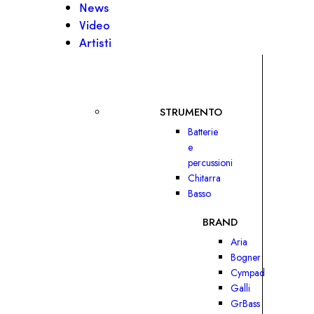
News
Video
Artisti
STRUMENTO
Batterie
e
percussioni
Chitarra
Basso
BRAND
Aria
Bogner
Cympad
Galli
GrBass