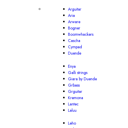
Arguitar
Aria
Arware
Bogner
Boomwhackers
Cascha
Cympad
Duende
Enya
Galli strings
Giara by Duende
Grbass
Grguitar
Kremona
Lantec
Laluu
Leho