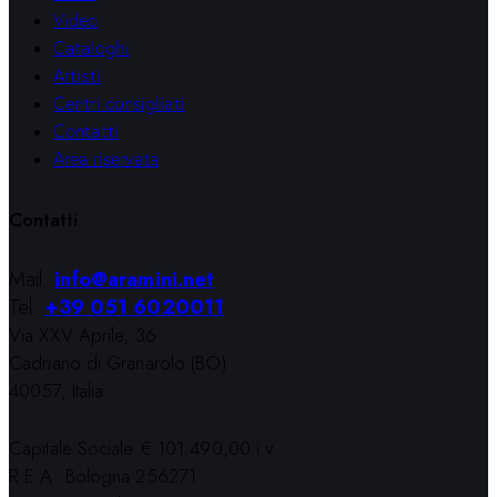
Video
Cataloghi
Artisti
Centri consigliati
Contatti
Area riservata
Contatti
Mail:
info@aramini.net
Tel:
+39 051 6020011
Via XXV Aprile, 36
Cadriano di Granarolo (BO)
40057, Italia
Capitale Sociale € 101.490,00 i.v.
R.E.A. Bologna 256271