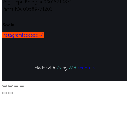
Reg. Impr. Bologna 03018210371
Partita IVA 00589771203
Social
instagram
facebook-1
Made with
/>
by
Web
scriptum