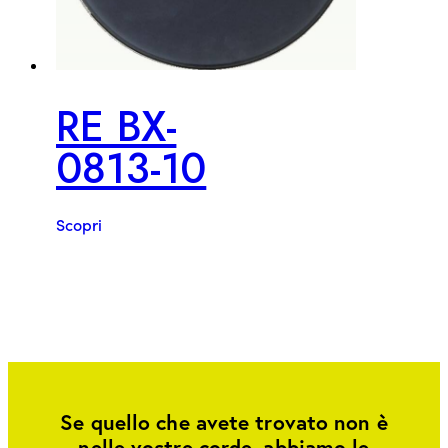
RE BX-
0813-10
Scopri
Se quello che avete trovato non è
nelle vostre corde, abbiamo le