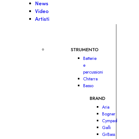
News
Video
Artisti
STRUMENTO
Batterie
e
percussioni
Chitarra
Basso
BRAND
Aria
Bogner
Cympad
Galli
GrBass