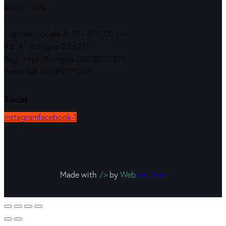
40057, Italia
Capitale Sociale € 101.490,00 i.v.
R.E.A. Bologna 256271
Reg. Impr. Bologna 03018210371
Partita IVA 00589771203
Social
instagram
facebook-1
Made with
/>
by
Web
scriptum