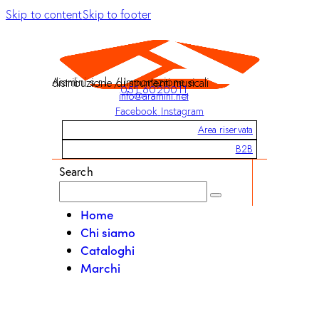
Skip to content
Skip to footer
Aramini s.r.l. / Importazione e distribuzione di strumenti musicali
051 6020011
info@aramini.net
Facebook
Instagram
Area riservata
B2B
Search
Home
Chi siamo
Cataloghi
Marchi