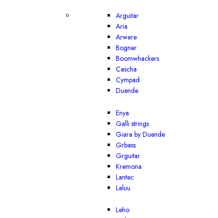
Arguitar
Aria
Arware
Bogner
Boomwhackers
Cascha
Cympad
Duende
Enya
Galli strings
Giara by Duende
Grbass
Grguitar
Kremona
Lantec
Laluu
Leho