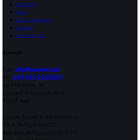
Cataloghi
Artisti
Centri consigliati
Contatti
Area riservata
Contatti
Mail:
info@aramini.net
Tel:
+39 051 6020011
Via XXV Aprile, 36
Cadriano di Granarolo (BO)
40057, Italia
Capitale Sociale € 101.490,00 i.v.
R.E.A. Bologna 256271
Reg. Impr. Bologna 03018210371