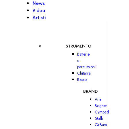
News
Video
Artisti
STRUMENTO
Batterie
e
percussioni
Chitarra
Basso
BRAND
Aria
Bogner
Cympad
Galli
GrBass