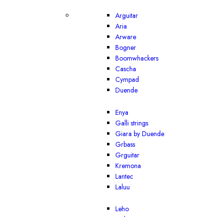
Arguitar
Aria
Arware
Bogner
Boomwhackers
Cascha
Cympad
Duende
Enya
Galli strings
Giara by Duende
Grbass
Grguitar
Kremona
Lantec
Laluu
Leho