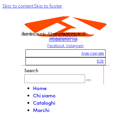
Skip to content
Skip to footer
Aramini s.r.l. / Importazione e distribuzione di strumenti musicali
051 6020011
info@aramini.net
Facebook
Instagram
Area riservata
B2B
Search
Home
Chi siamo
Cataloghi
Marchi