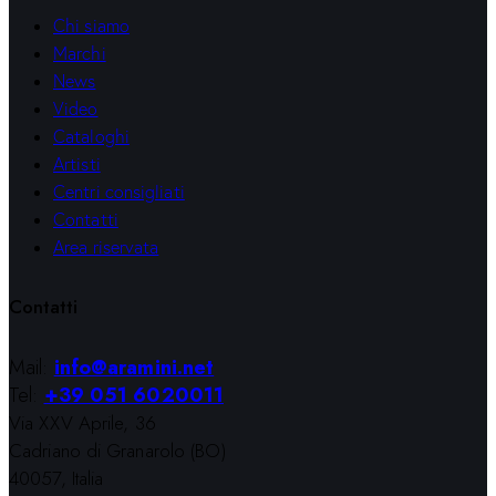
Chi siamo
Marchi
News
Video
Cataloghi
Artisti
Centri consigliati
Contatti
Area riservata
Contatti
Mail:
info@aramini.net
Tel:
+39 051 6020011
Via XXV Aprile, 36
Cadriano di Granarolo (BO)
40057, Italia