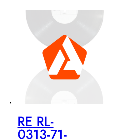
RE RL-
0313-71-