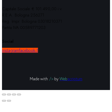
Capitale Sociale € 101.490,00 i.v.
R.E.A. Bologna 256271
Reg. Impr. Bologna 03018210371
Partita IVA 00589771203
Social
instagram
facebook-1
Made with
/>
by
Web
scriptum