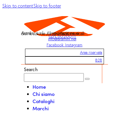
Skip to content
Skip to footer
Aramini s.r.l. / Importazione e distribuzione di strumenti musicali
051 6020011
info@aramini.net
Facebook
Instagram
Area riservata
B2B
Search
Home
Chi siamo
Cataloghi
Marchi