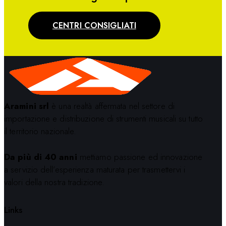
CENTRI CONSIGLIATI
Aramini srl
è una realtà affermata nel settore di
importazione e distribuzione di strumenti musicali su tutto
il territorio nazionale.
Da più di 40 anni
mettiamo passione ed innovazione
a servizio dell’esperienza maturata per trasmettervi i
valori della nostra tradizione.
Links