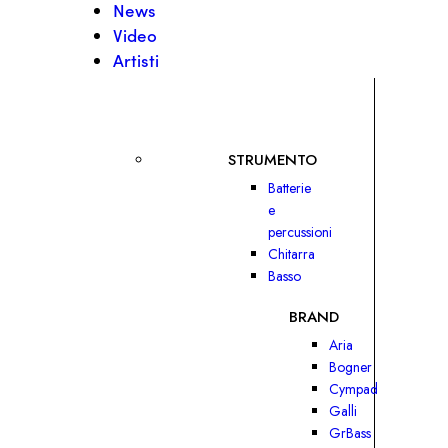
News
Video
Artisti
STRUMENTO
Batterie
e
percussioni
Chitarra
Basso
BRAND
Aria
Bogner
Cympad
Galli
GrBass