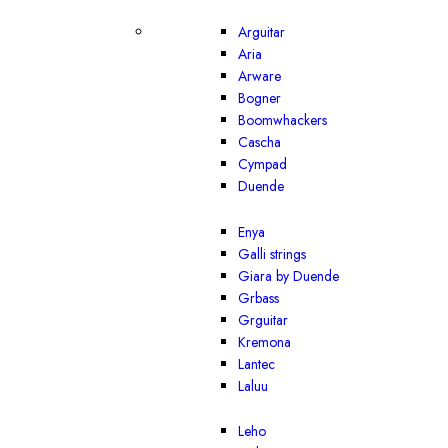
Arguitar
Aria
Arware
Bogner
Boomwhackers
Cascha
Cympad
Duende
Enya
Galli strings
Giara by Duende
Grbass
Grguitar
Kremona
Lantec
Laluu
Leho